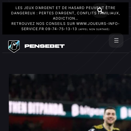
LES JEUX D’ARGENT ET DE HASARD PEUVENT ÊTRE
DANGEREUX : PERTES D’ARGENT, CONFLITS FAMILIAUX,
ADDICTION…
RETROUVEZ NOS CONSEILS SUR
WWW.JOUEURS-INFO-
SERVICE.FR
09-74-75-13-13
(APPEL NON SURTAXÉ)
Aller
au
Rechercher
contenu