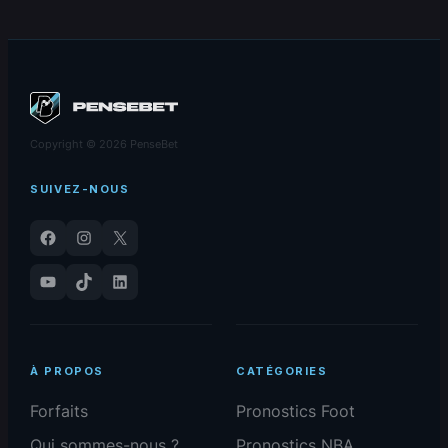
27/01/2026
Copyright © 2026 PenseBet
SUIVEZ-NOUS
Facebook
Instagram
X
YouTube
TikTok
LinkedIn
À PROPOS
CATÉGORIES
Forfaits
Pronostics Foot
Qui sommes-nous ?
Pronostics NBA