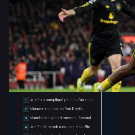
Premier League : Une victoire
renversante pour United face
au leader Arsenal
Jan 25, 2026
—
Eugène Tuma
par
dans
News Foot
INDEX
Cacher l'index
Un début compliqué pour les Gunners
1
Mbeumo relance les Red Devils
2
Manchester United renverse Arsenal
3
Une fin de match à couper le souffle
4