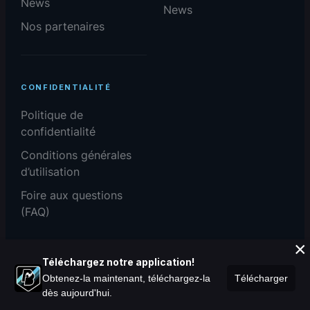
News
News
Nos partenaires
CONFIDENTIALITÉ
Politique de
confidentialité
Conditions générales
d’utilisation
Foire aux questions
(FAQ)
×
Téléchargez notre application!
Obtenez-la maintenant, téléchargez-la
Télécharger
dès aujourd'hui.