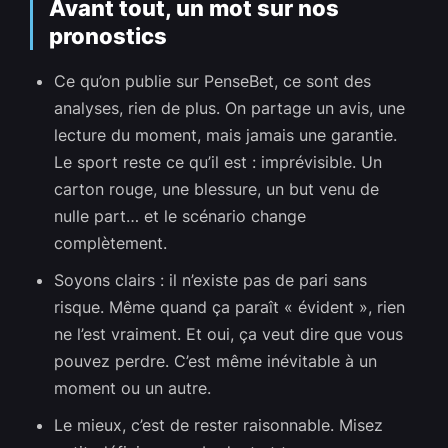
Avant tout, un mot sur nos
pronostics
Ce qu’on publie sur PenseBet, ce sont des
analyses, rien de plus. On partage un avis, une
lecture du moment, mais jamais une garantie.
Le sport reste ce qu’il est : imprévisible. Un
carton rouge, une blessure, un but venu de
nulle part… et le scénario change
complètement.
Soyons clairs : il n’existe pas de pari sans
risque. Même quand ça paraît « évident », rien
ne l’est vraiment. Et oui, ça veut dire que vous
pouvez perdre. C’est même inévitable à un
moment ou un autre.
Le mieux, c’est de rester raisonnable. Misez