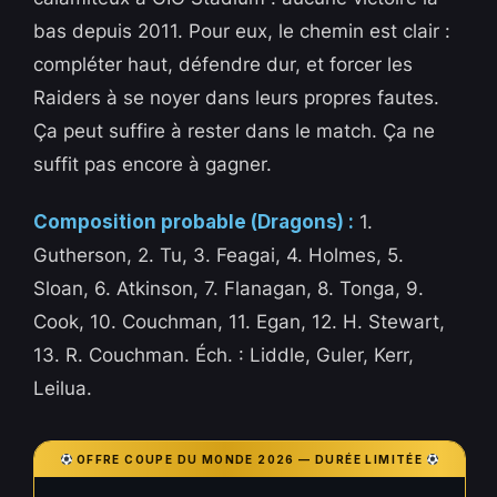
bas depuis 2011. Pour eux, le chemin est clair :
compléter haut, défendre dur, et forcer les
Raiders à se noyer dans leurs propres fautes.
Ça peut suffire à rester dans le match. Ça ne
suffit pas encore à gagner.
Composition probable (Dragons) :
1.
Gutherson, 2. Tu, 3. Feagai, 4. Holmes, 5.
Sloan, 6. Atkinson, 7. Flanagan, 8. Tonga, 9.
Cook, 10. Couchman, 11. Egan, 12. H. Stewart,
13. R. Couchman. Éch. : Liddle, Guler, Kerr,
Leilua.
OFFRE COUPE DU MONDE 2026 — DURÉE LIMITÉE