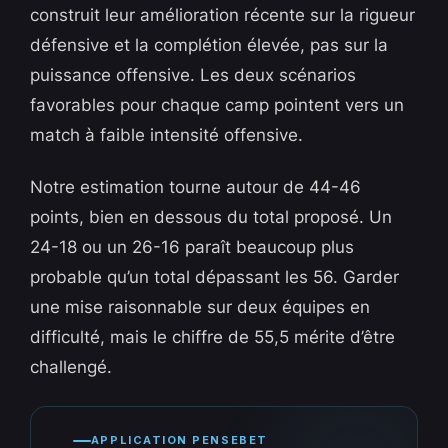
construit leur amélioration récente sur la rigueur
défensive et la complétion élevée, pas sur la
puissance offensive. Les deux scénarios
favorables pour chaque camp pointent vers un
match à faible intensité offensive.
Notre estimation tourne autour de 44-46
points, bien en dessous du total proposé. Un
24-18 ou un 26-16 paraît beaucoup plus
probable qu’un total dépassant les 56. Garder
une mise raisonnable sur deux équipes en
difficulté, mais le chiffre de 55,5 mérite d’être
challengé.
APPLICATION PENSEBET