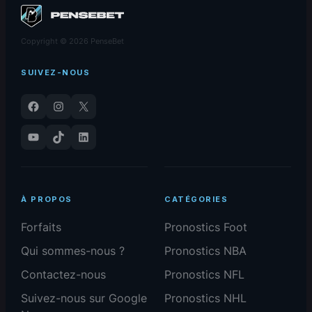
Copyright © 2026 PenseBet
SUIVEZ-NOUS
Facebook
Instagram
X
YouTube
TikTok
LinkedIn
À PROPOS
CATÉGORIES
Forfaits
Pronostics Foot
Qui sommes-nous ?
Pronostics NBA
Contactez-nous
Pronostics NFL
Suivez-nous sur Google
Pronostics NHL