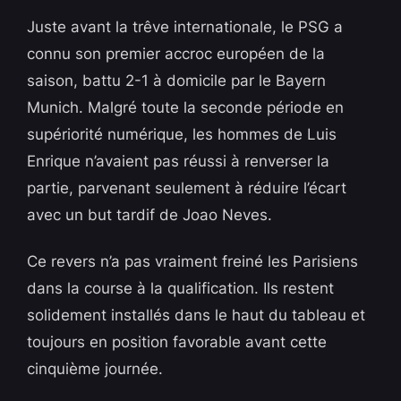
Juste avant la trêve internationale, le PSG a
connu son premier accroc européen de la
saison, battu 2-1 à domicile par le Bayern
Munich. Malgré toute la seconde période en
supériorité numérique, les hommes de Luis
Enrique n’avaient pas réussi à renverser la
partie, parvenant seulement à réduire l’écart
avec un but tardif de Joao Neves.
Ce revers n’a pas vraiment freiné les Parisiens
dans la course à la qualification. Ils restent
solidement installés dans le haut du tableau et
toujours en position favorable avant cette
cinquième journée.