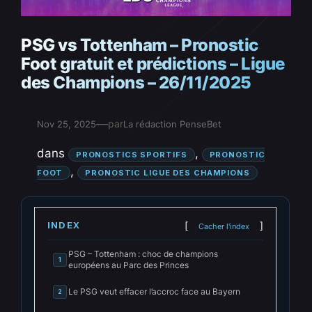
PSG vs Tottenham – Pronostic
Foot gratuit et prédictions – Ligue
des Champions – 26/11/2025
—
par
Nov 25, 2025
La rédaction PenseBet
dans
, 
PRONOSTICS SPORTIFS
PRONOSTIC
, 
FOOT
PRONOSTIC LIGUE DES CHAMPIONS
INDEX
Cacher l'index
PSG – Tottenham : choc de champions
1
européens au Parc des Princes
Le PSG veut effacer l’accroc face au Bayern
2