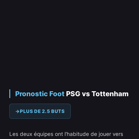
Pronostic Foot
PSG vs Tottenham
PLUS DE 2.5 BUTS
Les deux équipes ont l’habitude de jouer vers