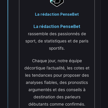
La rédaction PenseBet
La rédaction PenseBet
rassemble des passionnés de
sport, de statistiques et de paris
sportifs.
Chaque jour, notre équipe
décortique l’actualité, les cotes et
les tendances pour proposer des
analyses fiables, des pronostics
argumentés et des conseils à
destination des parieurs
débutants comme confirmés.