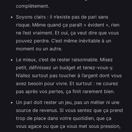
complètement.
Soyons clairs : il n’existe pas de pari sans
risque. Même quand ça paraît « évident », rien
ne l’est vraiment. Et oui, ça veut dire que vous
pouvez perdre. C’est même inévitable à un
moment ou un autre.
Le mieux, c’est de rester raisonnable. Misez
petit, définissez un budget et tenez-vous-y.
N’allez surtout pas toucher à l’argent dont vous
avez besoin pour vivre. Et surtout : ne courez
pas après vos pertes, ça finit rarement bien.
Un pari doit rester un jeu, pas un métier ni une
source de revenus. Si vous sentez que ça prend
trop de place dans votre quotidien, que ça
vous agace ou que ça vous met sous pression,