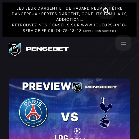
LES JEUX D’ARGENT ET DE HASARD PEUVENT ÊTRE
DANGEREUX : PERTES D’ARGENT, CONFLITS FAMILIAUX,
ADDICTION…
RETROUVEZ NOS CONSEILS SUR
WWW.JOUEURS-INFO-
SERVICE.FR
09-74-75-13-13
(APPEL NON SURTAXÉ)
Aller
au
Rechercher
contenu