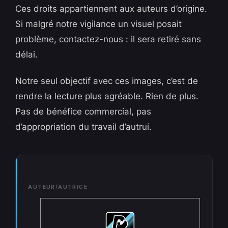
Ces droits appartiennent aux auteurs d’origine.
Si malgré notre vigilance un visuel posait
problème, contactez-nous : il sera retiré sans
délai.
Notre seul objectif avec ces images, c’est de
rendre la lecture plus agréable. Rien de plus.
Pas de bénéfice commercial, pas
d’appropriation du travail d’autrui.
AUTEUR/AUTRICE