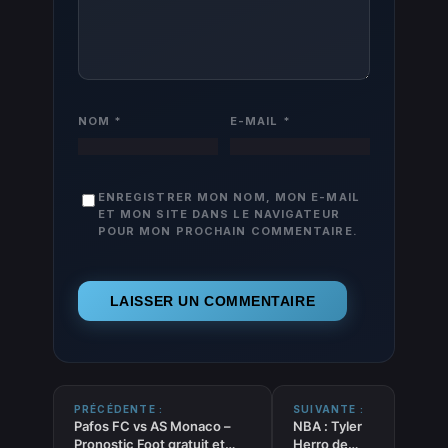
NOM
*
E-MAIL
*
ENREGISTRER MON NOM, MON E-MAIL
ET MON SITE DANS LE NAVIGATEUR
POUR MON PROCHAIN COMMENTAIRE.
PRÉCÉDENTE :
SUIVANTE :
Pafos FC vs AS Monaco –
NBA : Tyler
Pronostic Foot gratuit et
Herro de