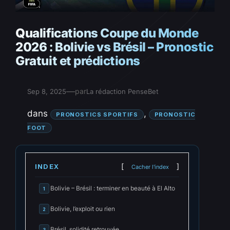
Qualifications Coupe du Monde
2026 : Bolivie vs Brésil – Pronostic
Gratuit et prédictions
—
par
Sep 8, 2025
La rédaction PenseBet
dans
, 
PRONOSTICS SPORTIFS
PRONOSTIC
FOOT
INDEX
Cacher l'index
Bolivie – Brésil : terminer en beauté à El Alto
1
Bolivie, l’exploit ou rien
2
Brésil, solidité retrouvée
3