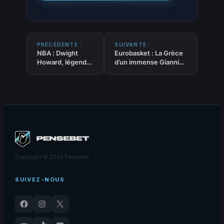
PRÉCÉDENTE :
SUIVANTE :
NBA : Dwight
Eurobasket : La Grèce
Howard, légende
d’un immense Giannis
du basket, entre
Antetokounmpo
dans le Hall of
élimine Israël (84-79)
Fame
Copyright © 2026 PenseBet
SUIVEZ-NOUS
Facebook
Instagram
X