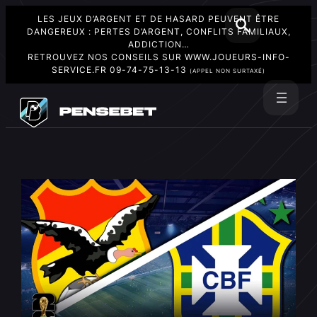
LES JEUX D’ARGENT ET DE HASARD PEUVENT ÊTRE
DANGEREUX : PERTES D’ARGENT, CONFLITS FAMILIAUX,
ADDICTION…
RETROUVEZ NOS CONSEILS SUR
WWW.JOUEURS-INFO-
SERVICE.FR
09-74-75-13-13
(APPEL NON SURTAXÉ)
Aller
au
Rechercher
contenu