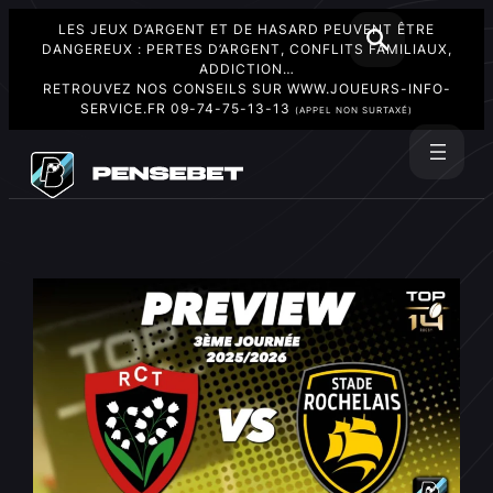
LES JEUX D’ARGENT ET DE HASARD PEUVENT ÊTRE
DANGEREUX : PERTES D’ARGENT, CONFLITS FAMILIAUX,
ADDICTION…
RETROUVEZ NOS CONSEILS SUR
WWW.JOUEURS-INFO-
SERVICE.FR
09-74-75-13-13
(APPEL NON SURTAXÉ)
Aller
au
Rechercher
contenu