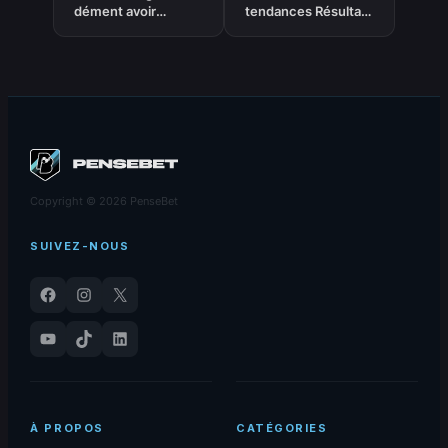
dément avoir
tendances Résultat
disqualifié six
– Victoire –
joueurs pour une
Moneyline du
centaine de dollars
19.09.2025 #2
Copyright © 2026 PenseBet
SUIVEZ-NOUS
Facebook
Instagram
X
YouTube
TikTok
LinkedIn
À PROPOS
CATÉGORIES