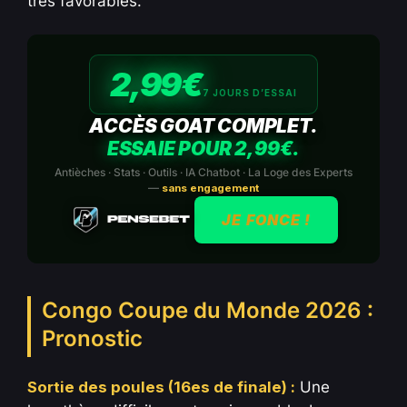
très favorables.
2,99€
7 JOURS D’ESSAI
ACCÈS GOAT COMPLET.
ESSAIE POUR 2,99€.
Antièches · Stats · Outils · IA Chatbot · La Loge des Experts
—
sans engagement
JE FONCE !
Congo Coupe du Monde 2026 :
Pronostic
Sortie des poules (16es de finale) :
Une