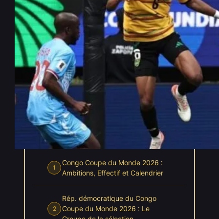
RD Congo Coupe du Monde
2026 : pronostics
Avr 1, 2026
—
Clément Bichon
par
dans
, 
Coupe du Monde 2026
Pronostics
INDEX
Cacher l'index
Congo Coupe du Monde 2026 :
1
Ambitions, Effectif et Calendrier
Rép. démocratique du Congo
Coupe du Monde 2026 : Le
2
Groupe de la sélection