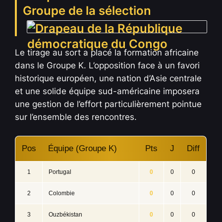
Groupe de la sélection
Le tirage au sort a placé la formation africaine
dans le Groupe K. L’opposition face à un favori
historique européen, une nation d’Asie centrale
et une solide équipe sud-américaine imposera
une gestion de l’effort particulièrement pointue
sur l’ensemble des rencontres.
Pos
Équipe (Groupe K)
Pts
J
Diff
1
Portugal
0
0
0
2
Colombie
0
0
0
3
Ouzbékistan
0
0
0