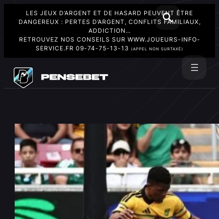
LES JEUX D’ARGENT ET DE HASARD PEUVENT ÊTRE
DANGEREUX : PERTES D’ARGENT, CONFLITS FAMILIAUX,
ADDICTION…
RETROUVEZ NOS CONSEILS SUR
WWW.JOUEURS-INFO-
SERVICE.FR
09-74-75-13-13
(APPEL NON SURTAXÉ)
Aller
au
Rechercher
contenu