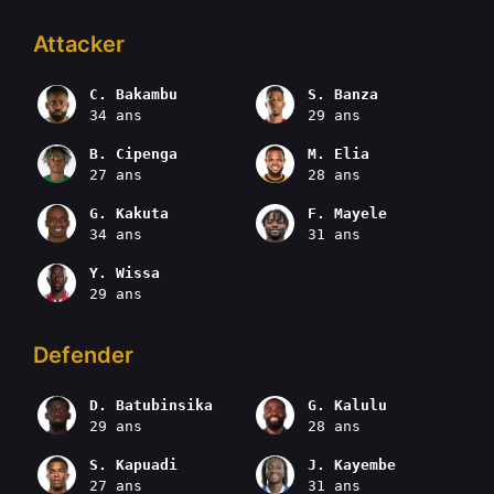
Attacker
C. Bakambu
S. Banza
34 ans
29 ans
B. Cipenga
M. Elia
27 ans
28 ans
G. Kakuta
F. Mayele
34 ans
31 ans
Y. Wissa
29 ans
Defender
D. Batubinsika
G. Kalulu
29 ans
28 ans
S. Kapuadi
J. Kayembe
27 ans
31 ans