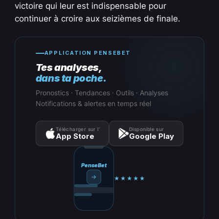
victoire qui leur est indispensable pour
continuer à croire aux seizièmes de finale.
APPLICATION PENSEBET
Tes analyses,
dans ta poche.
Pronostics · Tendances · Outils · Analyses
Notifications & alertes en temps réel
Télécharger sur l’
Disponible sur
App Store
Google Play
PenseBet
→
★★★★★