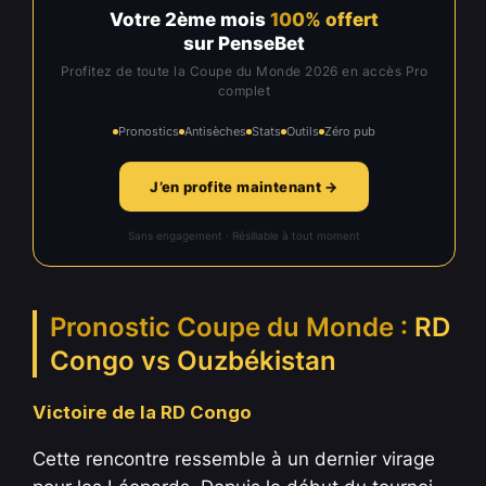
Votre 2ème mois
100% offert
sur PenseBet
Profitez de toute la Coupe du Monde 2026 en accès Pro
complet
Pronostics
Antisèches
Stats
Outils
Zéro pub
J’en profite maintenant →
Sans engagement · Résiliable à tout moment
Pronostic Coupe du Monde :
RD
Congo vs Ouzbékistan
Victoire de la RD Congo
Cette rencontre ressemble à un dernier virage