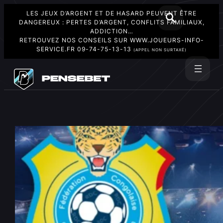
LES JEUX D’ARGENT ET DE HASARD PEUVENT ÊTRE
DANGEREUX : PERTES D’ARGENT, CONFLITS FAMILIAUX,
ADDICTION…
RETROUVEZ NOS CONSEILS SUR
WWW.JOUEURS-INFO-
SERVICE.FR
09-74-75-13-13
(APPEL NON SURTAXÉ)
Aller
au
Rechercher
contenu