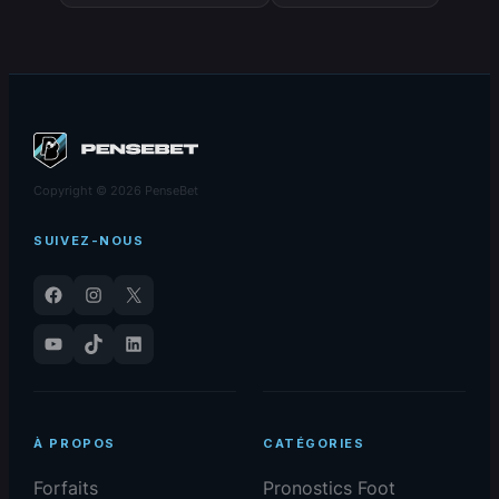
– 27/06/2026
NRL –
27/06/2026
Copyright © 2026 PenseBet
SUIVEZ-NOUS
Facebook
Instagram
X
YouTube
TikTok
LinkedIn
À PROPOS
CATÉGORIES
Forfaits
Pronostics Foot