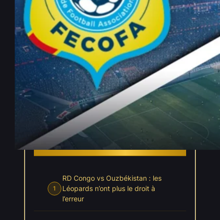
RD Congo vs Ouzbékistan –
Pronostic Gratuit Coupe du
Monde 2026 – 27/06/2026
Juin 26, 2026
—
Elouan Chartier
par
dans
, 
Coupe du Monde 2026
Pronostics
INDEX
Cacher l'index
RD Congo vs Ouzbékistan : les
Léopards n’ont plus le droit à
1
l’erreur