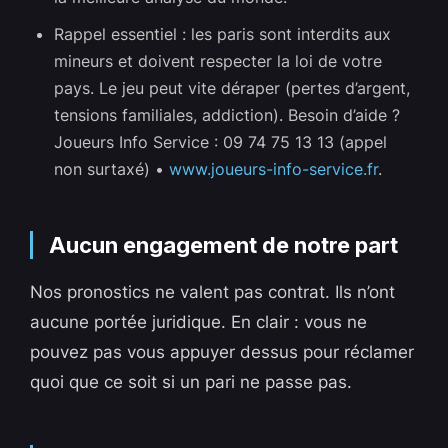
Rappel essentiel : les paris sont interdits aux
mineurs et doivent respecter la loi de votre
pays. Le jeu peut vite déraper (pertes d’argent,
tensions familiales, addiction). Besoin d’aide ?
Joueurs Info Service : 09 74 75 13 13 (appel
non surtaxé) •
www.joueurs-info-service.fr
.
Aucun engagement de notre part
Nos pronostics ne valent pas contrat. Ils n’ont
aucune portée juridique. En clair : vous ne
pouvez pas vous appuyer dessus pour réclamer
quoi que ce soit si un pari ne passe pas.