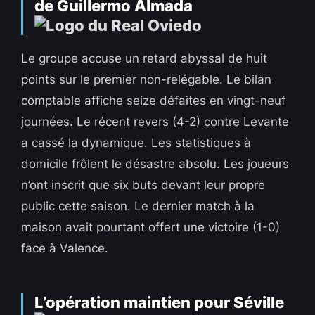
de Guillermo Almada
Le groupe accuse un retard abyssal de huit
points sur le premier non-relégable. Le bilan
comptable affiche seize défaites en vingt-neuf
journées. Le récent revers (4-2) contre Levante
a cassé la dynamique. Les statistiques à
domicile frôlent le désastre absolu. Les joueurs
n’ont inscrit que six buts devant leur propre
public cette saison. Le dernier match à la
maison avait pourtant offert une victoire (1-0)
face à Valence.
L’opération maintien pour Séville