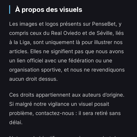
À propos des visuels
Les images et logos présents sur PenseBet, y
compris ceux du Real Oviedo et de Séville, liés
à la Liga, sont uniquement là pour illustrer nos
articles. Elles ne signifient pas que nous avons
un lien officiel avec une fédération ou une
organisation sportive, et nous ne revendiquons
aucun droit dessus.
Ces droits appartiennent aux auteurs d’origine.
Si malgré notre vigilance un visuel posait
problème, contactez-nous : il sera retiré sans
délai.