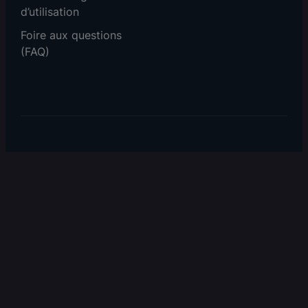
d’utilisation
Foire aux questions
(FAQ)