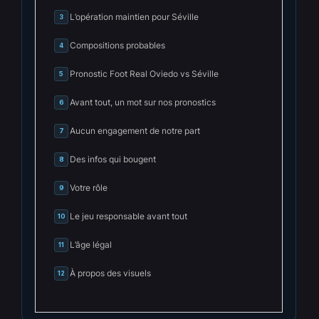
L’opération maintien pour Séville
3
Compositions probables
4
Pronostic Foot Real Oviedo vs Séville
5
Avant tout, un mot sur nos pronostics
6
Aucun engagement de notre part
7
Des infos qui bougent
8
Votre rôle
9
Le jeu responsable avant tout
10
L’âge légal
11
À propos des visuels
12