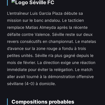
L’entraîneur Luis Garcia Plaza débute sa
mission sur le banc andalou. Le tacticien
remplace Matias Almeyda après la récente
défaite contre Valence. Séville reste sur deux
revers consécutifs en championnat. Le matelas
d’avance sur la zone rouge a fondu à trois
petites unités. Séville n’a plus gagné depuis le
mois de février. La direction exige une réaction
immédiate pour éviter la relégation. Le match
aller avait tourné à la démonstration offensive
sévillane (4-0) à domicile.
Compositions probables