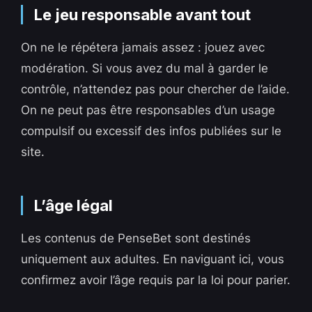
Le jeu responsable avant tout
On ne le répétera jamais assez : jouez avec
modération. Si vous avez du mal à garder le
contrôle, n’attendez pas pour chercher de l’aide.
On ne peut pas être responsables d’un usage
compulsif ou excessif des infos publiées sur le
site.
L’âge légal
Les contenus de PenseBet sont destinés
uniquement aux adultes. En naviguant ici, vous
confirmez avoir l’âge requis par la loi pour parier.