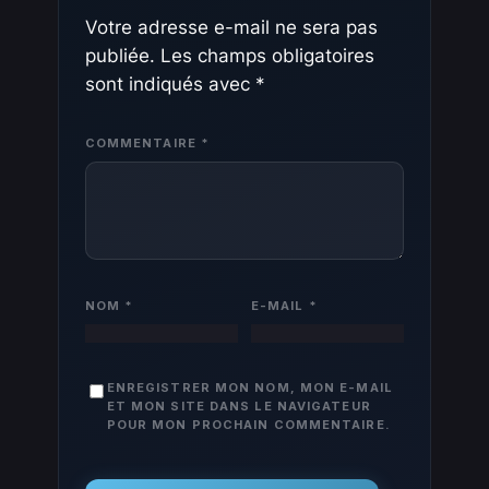
Votre adresse e-mail ne sera pas
publiée.
Les champs obligatoires
sont indiqués avec
*
COMMENTAIRE
*
NOM
*
E-MAIL
*
ENREGISTRER MON NOM, MON E-MAIL
ET MON SITE DANS LE NAVIGATEUR
POUR MON PROCHAIN COMMENTAIRE.