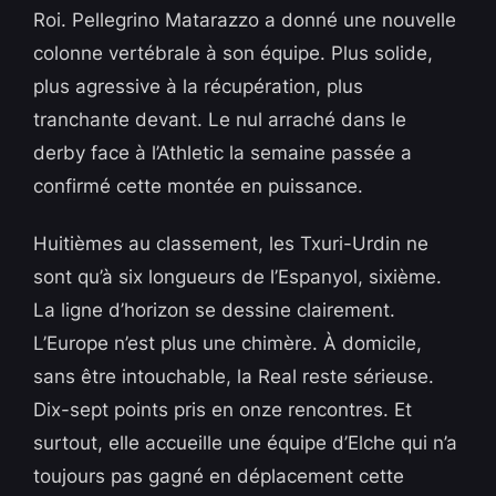
Roi. Pellegrino Matarazzo a donné une nouvelle
colonne vertébrale à son équipe. Plus solide,
plus agressive à la récupération, plus
tranchante devant. Le nul arraché dans le
derby face à l’Athletic la semaine passée a
confirmé cette montée en puissance.
Huitièmes au classement, les Txuri-Urdin ne
sont qu’à six longueurs de l’Espanyol, sixième.
La ligne d’horizon se dessine clairement.
L’Europe n’est plus une chimère. À domicile,
sans être intouchable, la Real reste sérieuse.
Dix-sept points pris en onze rencontres. Et
surtout, elle accueille une équipe d’Elche qui n’a
toujours pas gagné en déplacement cette