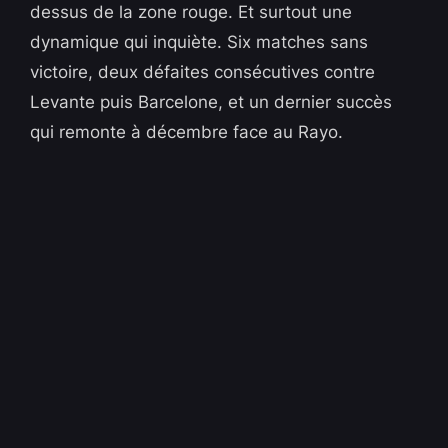
dessus de la zone rouge. Et surtout une
dynamique qui inquiète. Six matches sans
victoire, deux défaites consécutives contre
Levante puis Barcelone, et un dernier succès
qui remonte à décembre face au Rayo.