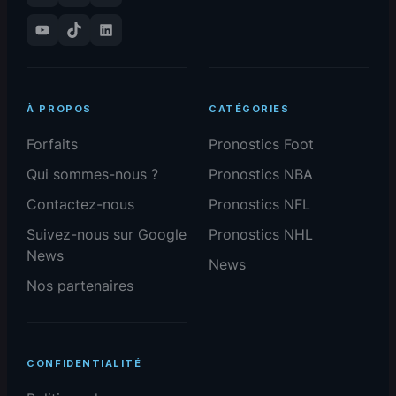
YouTube
TikTok
LinkedIn
À PROPOS
CATÉGORIES
Forfaits
Pronostics Foot
Qui sommes-nous ?
Pronostics NBA
Contactez-nous
Pronostics NFL
Suivez-nous sur Google
Pronostics NHL
News
News
Nos partenaires
CONFIDENTIALITÉ