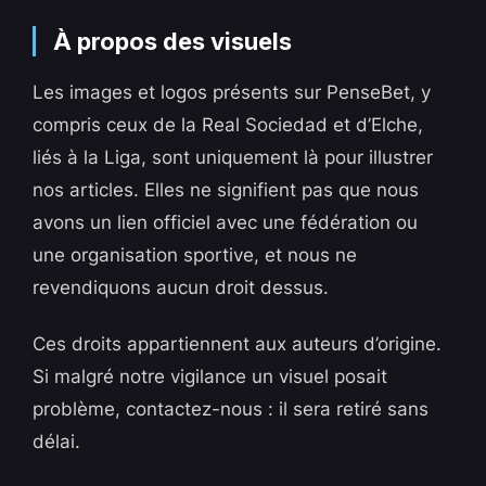
À propos des visuels
Les images et logos présents sur PenseBet, y
compris ceux de la Real Sociedad et d’Elche,
liés à la Liga, sont uniquement là pour illustrer
nos articles. Elles ne signifient pas que nous
avons un lien officiel avec une fédération ou
une organisation sportive, et nous ne
revendiquons aucun droit dessus.
Ces droits appartiennent aux auteurs d’origine.
Si malgré notre vigilance un visuel posait
problème, contactez-nous : il sera retiré sans
délai.