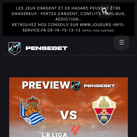
LES JEUX D’ARGENT ET DE HASARD PEUVENT ÊTRE
DANGEREUX : PERTES D’ARGENT, CONFLITS FAMILIAUX,
ADDICTION…
RETROUVEZ NOS CONSEILS SUR
WWW.JOUEURS-INFO-
SERVICE.FR
09-74-75-13-13
(APPEL NON SURTAXÉ)
Aller
au
Rechercher
contenu