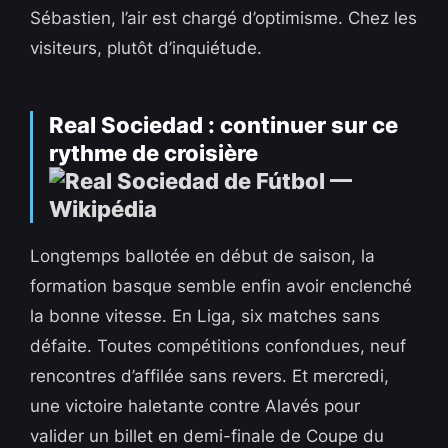
Sébastien, l’air est chargé d’optimisme. Chez les
visiteurs, plutôt d’inquiétude.
Real Sociedad : continuer sur ce
rythme de croisière
Longtemps ballotée en début de saison, la
formation basque semble enfin avoir enclenché
la bonne vitesse. En Liga, six matches sans
défaite. Toutes compétitions confondues, neuf
rencontres d’affilée sans revers. Et mercredi,
une victoire haletante contre Alavés pour
valider un billet en demi-finale de Coupe du