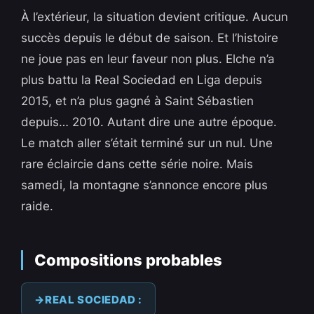
À l’extérieur, la situation devient critique. Aucun
succès depuis le début de saison. Et l’histoire
ne joue pas en leur faveur non plus. Elche n’a
plus battu la Real Sociedad en Liga depuis
2015, et n’a plus gagné à Saint Sébastien
depuis… 2010. Autant dire une autre époque.
Le match aller s’était terminé sur un nul. Une
rare éclaircie dans cette série noire. Mais
samedi, la montagne s’annonce encore plus
raide.
Compositions probables
REAL SOCIEDAD :