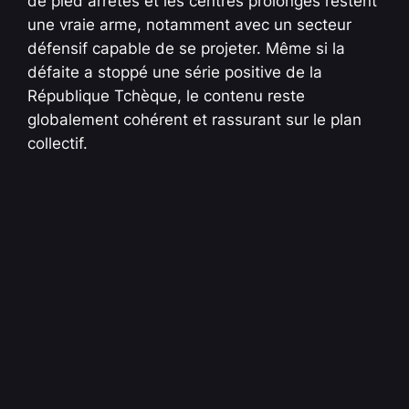
de pied arrêtés et les centres prolongés restent
une vraie arme, notamment avec un secteur
défensif capable de se projeter. Même si la
défaite a stoppé une série positive de la
République Tchèque, le contenu reste
globalement cohérent et rassurant sur le plan
collectif.