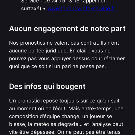
Service : 09 74 75 13 13 (appel non
surtaxé) •
www.joueurs-info-service.fr
.
Aucun engagement de notre part
Nos pronostics ne valent pas contrat. Ils n’ont
aucune portée juridique. En clair : vous ne
pouvez pas vous appuyer dessus pour réclamer
quoi que ce soit si un pari ne passe pas.
Des infos qui bougent
Un pronostic repose toujours sur ce qu’on sait
au moment où on l’écrit. Mais entre-temps, une
composition d’équipe change, un joueur se
blesse, la météo se dégrade… et l’analyse peut
vite être dépassée. On ne peut pas être tenus