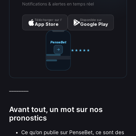
Notifications & alertes en temps réel
Télécharger sur l’
Disponible sur
App Store
Google Play
PenseBet
→
★★★★★
________
Avant tout, un mot sur nos
pronostics
Ce qu’on publie sur PenseBet, ce sont des