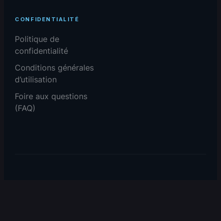
CONFIDENTIALITÉ
Politique de
confidentialité
Conditions générales
d’utilisation
Foire aux questions
(FAQ)