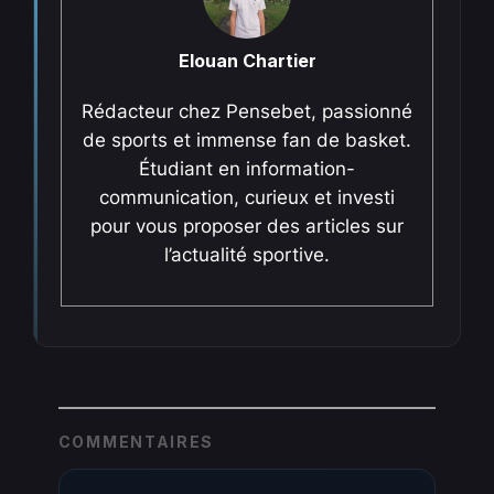
Elouan Chartier
Rédacteur chez Pensebet, passionné
de sports et immense fan de basket.
Étudiant en information-
communication, curieux et investi
pour vous proposer des articles sur
l’actualité sportive.
COMMENTAIRES