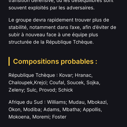
transition défensive, où les déséquilibres sont
souvent exploités par les adversaires.
Le groupe devra rapidement trouver plus de
stabilité, notamment dans l’axe, afin d’éviter de
subir à nouveau face à une équipe plus
structurée de la République Tchèque.
Compositions probables :
République Tchèque : Kovar; Hranac,
Chaloupek,Krejci; Coufal, Soucek, Sojka,
Zeleny; Sulc, Provod; Schick
Afrique du Sud : Williams; Mudau, Mbokazi,
Okon, Modiba; Adams, Mbatha; Appollis,
Mokoena, Moremi; Foster