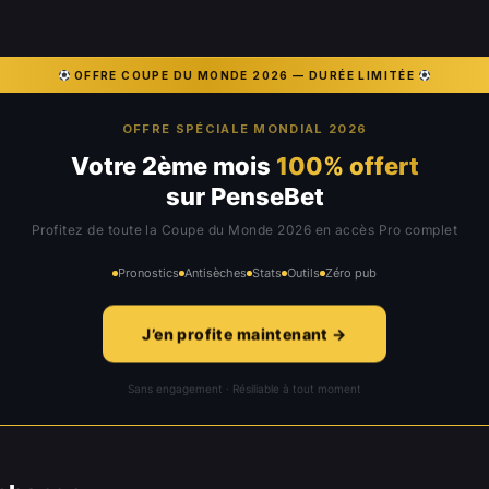
OFFRE COUPE DU MONDE 2026 — DURÉE LIMITÉE
OFFRE SPÉCIALE MONDIAL 2026
Votre 2ème mois
100% offert
sur PenseBet
Profitez de toute la Coupe du Monde 2026 en accès Pro complet
Pronostics
Antisèches
Stats
Outils
Zéro pub
J’en profite maintenant →
Sans engagement · Résiliable à tout moment