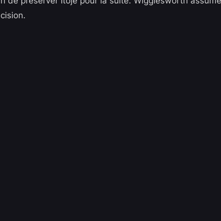
pari de préserver Itoje pour la suite. Wigglesworth assum
cision.