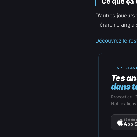
Ce que ça
D’autres joueurs
hiérarchie anglais
Découvrez le rest
APPLICA
Tes an
dans t
Pronostics · 
Notifications
Téléchar
App S