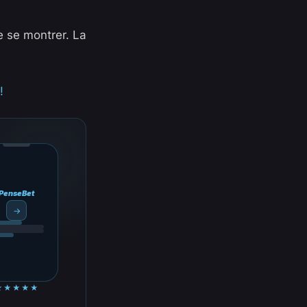
e se montrer. La
!
PenseBet
→
★★★★★