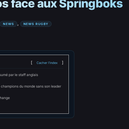
pos face aux Springboks
, 
NEWS
NEWS RUGBY
Cacher l'index
umé par le staff anglais
es champions du monde sans son leader
change