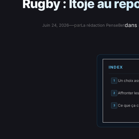
Rugby : Itoje au re
—
dans
par
Juin 24, 2026
La rédaction PenseBet
INDEX
Un choix ass
1
Affronter l
2
Ce que ça 
3