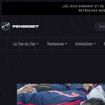
LES JEUX D’ARGENT ET DE
RETROUVEZ NOS
Aller
au
Rech
Search
contenu
Le Top du Top
Tendances
Antisèches