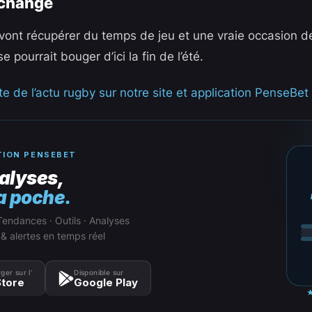
 change
 vont récupérer du temps de jeu et une vraie occasion d
e pourrait bouger d’ici la fin de l’été.
e de l’actu rugby sur notre site et application PenseBet 
TION PENSEBET
alyses,
a poche.
Tendances · Outils · Analyses
 & alertes en temps réel
ger sur l’
Disponible sur
tore
Google Play