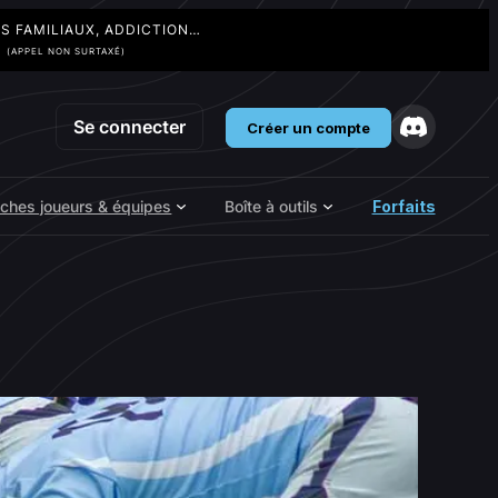
TS FAMILIAUX, ADDICTION…
3
(APPEL NON SURTAXÉ)
Se connecter
Créer un compte
iches joueurs & équipes
Boîte à outils
Forfaits