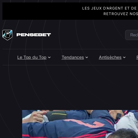
LES JEUX D’ARGENT ET DE
RETROUVEZ NOS
Aller
au
Rech
Search
contenu
Le Top du Top
Tendances
Antisèches