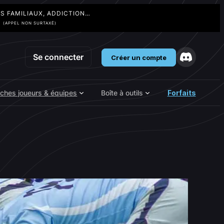
TS FAMILIAUX, ADDICTION…
3
(APPEL NON SURTAXÉ)
Se connecter
Créer un compte
iches joueurs & équipes
Boîte à outils
Forfaits