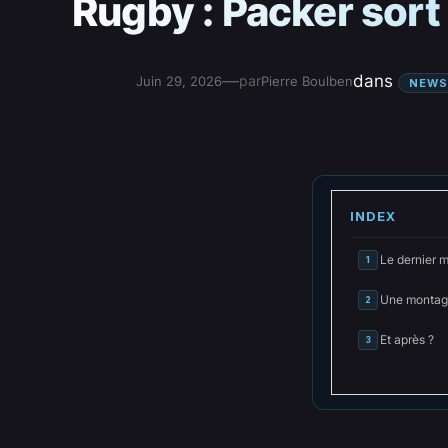
Rugby : Packer sort
—
dans
par
Juin 29, 2026
Pierre Boulben
NEWS
INDEX
Le dernier 
1
Une montag
2
Et après ?
3