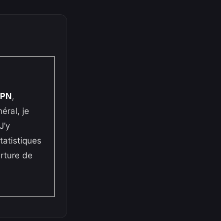
SPN
,
éral, je
 J’y
tatistiques
erture de