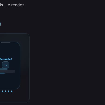
ris. Le rendez-
!
PenseBet
→
★★★★★