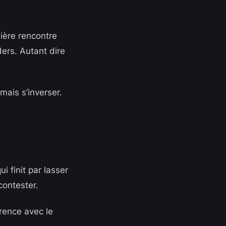
nière rencontre
ders. Autant dire
amais s’inverser.
i finit par lasser
 contester.
érence avec le