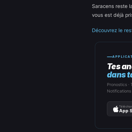
Saracens reste la
vous est déjà pri
Découvrez le rest
APPLICA
Tes an
dans t
Pronostics · 
Notifications
Téléchar
App S