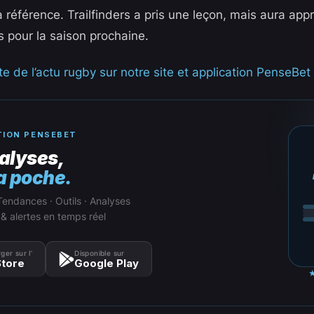
 référence. Trailfinders a pris une leçon, mais aura app
s pour la saison prochaine.
e de l’actu rugby sur notre site et application PenseBet 
TION PENSEBET
alyses,
a poche.
Tendances · Outils · Analyses
 & alertes en temps réel
ger sur l’
Disponible sur
tore
Google Play