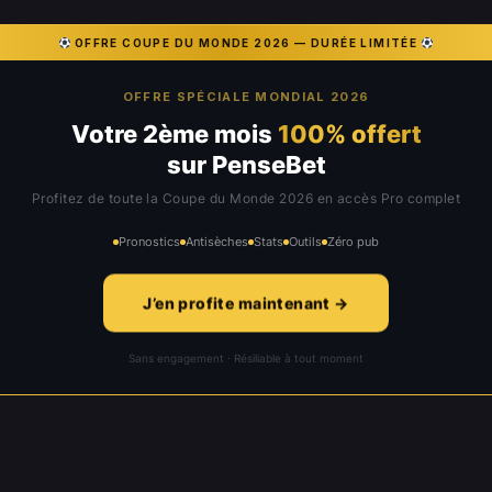
OFFRE COUPE DU MONDE 2026 — DURÉE LIMITÉE
OFFRE SPÉCIALE MONDIAL 2026
Votre 2ème mois
100% offert
sur PenseBet
Profitez de toute la Coupe du Monde 2026 en accès Pro complet
Pronostics
Antisèches
Stats
Outils
Zéro pub
J’en profite maintenant →
Sans engagement · Résiliable à tout moment