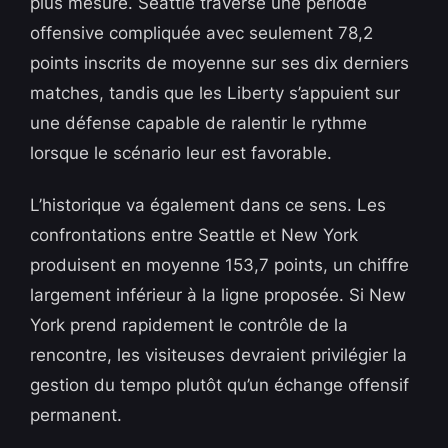
plus mesuré. Seattle traverse une période
offensive compliquée avec seulement 78,2
points inscrits de moyenne sur ses dix derniers
matches, tandis que les Liberty s’appuient sur
une défense capable de ralentir le rythme
lorsque le scénario leur est favorable.
L’historique va également dans ce sens. Les
confrontations entre Seattle et New York
produisent en moyenne 153,7 points, un chiffre
largement inférieur à la ligne proposée. Si New
York prend rapidement le contrôle de la
rencontre, les visiteuses devraient privilégier la
gestion du tempo plutôt qu’un échange offensif
permanent.