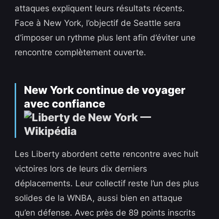
attaques expliquent leurs résultats récents.
Face à New York, l’objectif de Seattle sera
d’imposer un rythme plus lent afin d’éviter une
rencontre complètement ouverte.
New York continue de voyager
avec confiance
Les Liberty abordent cette rencontre avec huit
victoires lors de leurs dix derniers
déplacements. Leur collectif reste l’un des plus
solides de la WNBA, aussi bien en attaque
qu’en défense. Avec près de 89 points inscrits