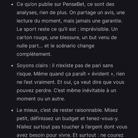
Ce qu’on publie sur PenseBet, ce sont des
analyses, rien de plus. On partage un avis, une
lecture du moment, mais jamais une garantie.
Le sport reste ce qu’il est : imprévisible. Un
carton rouge, une blessure, un but venu de
nulle part… et le scénario change
complètement.
Soyons clairs : il n’existe pas de pari sans
risque. Même quand ça paraît « évident », rien
ne l’est vraiment. Et oui, ça veut dire que vous
pouvez perdre. C’est même inévitable à un
moment ou un autre.
Le mieux, c’est de rester raisonnable. Misez
petit, définissez un budget et tenez-vous-y.
N’allez surtout pas toucher à l’argent dont vous
avez besoin pour vivre. Et surtout : ne courez