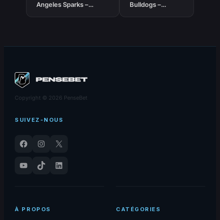
Angeles Sparks –
Bulldogs –
Pronostic WNBA –
Pronostic Gratuit
25/06/2026
NRL –
26/06/2026
Copyright © 2026 PenseBet
SUIVEZ-NOUS
Facebook
Instagram
X
YouTube
TikTok
LinkedIn
À PROPOS
CATÉGORIES