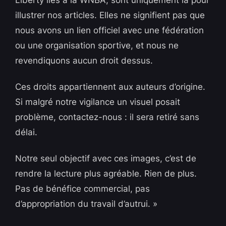
Liberty liés à la WNBA, sont uniquement là pour
illustrer nos articles. Elles ne signifient pas que
nous avons un lien officiel avec une fédération
ou une organisation sportive, et nous ne
revendiquons aucun droit dessus.
Ces droits appartiennent aux auteurs d’origine.
Si malgré notre vigilance un visuel posait
problème, contactez-nous : il sera retiré sans
délai.
Notre seul objectif avec ces images, c’est de
rendre la lecture plus agréable. Rien de plus.
Pas de bénéfice commercial, pas
d’appropriation du travail d’autrui. »