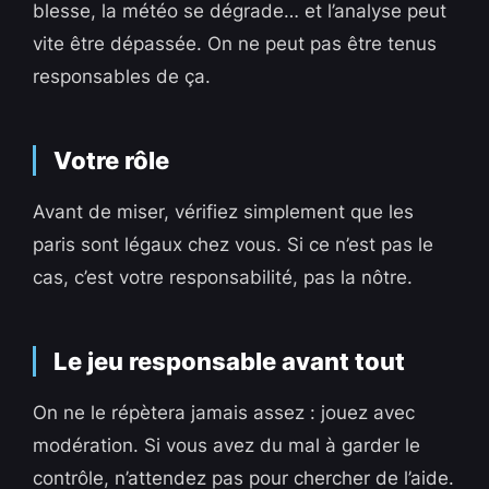
blesse, la météo se dégrade… et l’analyse peut
vite être dépassée. On ne peut pas être tenus
responsables de ça.
Votre rôle
Avant de miser, vérifiez simplement que les
paris sont légaux chez vous. Si ce n’est pas le
cas, c’est votre responsabilité, pas la nôtre.
Le jeu responsable avant tout
On ne le répètera jamais assez : jouez avec
modération. Si vous avez du mal à garder le
contrôle, n’attendez pas pour chercher de l’aide.