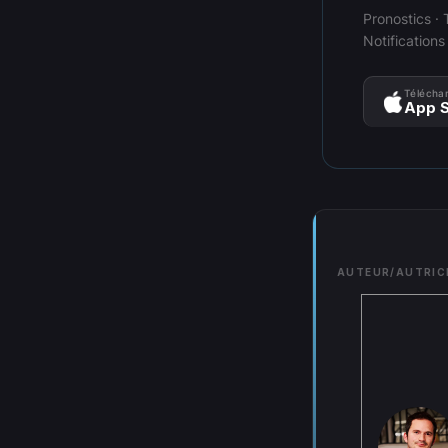
Pronostics · 
Notifications
Téléchar
App S
AUTEUR/AUTRIC