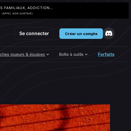
TS FAMILIAUX, ADDICTION…
3
(APPEL NON SURTAXÉ)
Se connecter
Créer un compte
iches joueurs & équipes
Boîte à outils
Forfaits