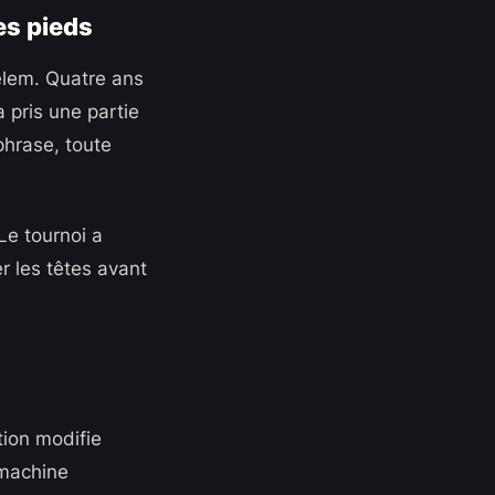
es pieds
helem. Quatre ans
 pris une partie
phrase, toute
 Le tournoi a
er les têtes avant
tion modifie
 machine