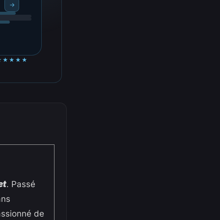
→
★★★★★
et
. Passé
ans
passionné de