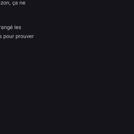
azon, ça ne
rangé les
as pour prouver