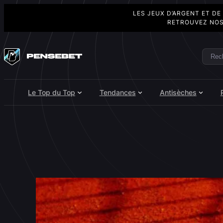
LES JEUX D’ARGENT ET DE
RETROUVEZ NOS
Aller
au
Rech
Search
contenu
Le Top du Top
Tendances
Antisèches