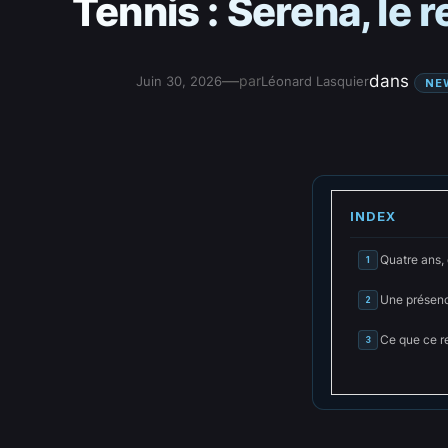
Tennis : Serena, le
—
dans
par
Juin 30, 2026
Léonard Lasquier
NE
INDEX
Quatre ans,
1
Une présenc
2
Ce que ce r
3