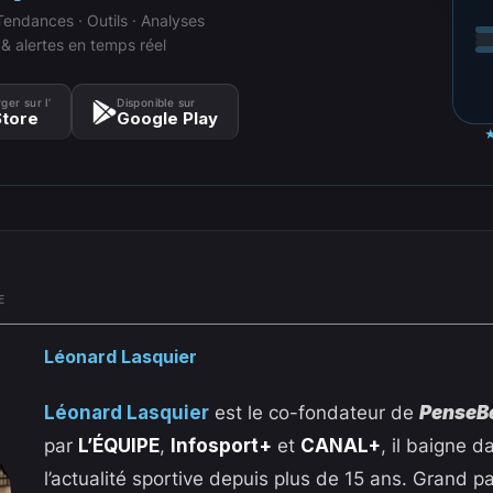
Tendances · Outils · Analyses
 & alertes en temps réel
ger sur l’
Disponible sur
tore
Google Play
E
Léonard Lasquier
Léonard Lasquier
est le co-fondateur de
PenseB
par
L’ÉQUIPE
,
Infosport+
et
CANAL+
, il baigne d
l’actualité sportive depuis plus de 15 ans. Grand 