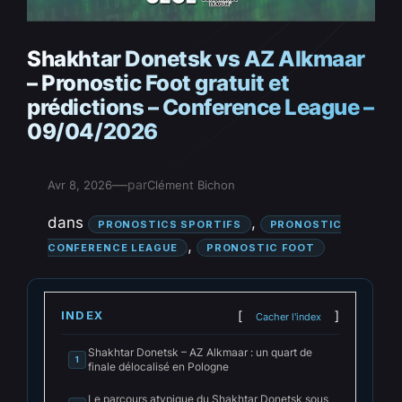
Shakhtar Donetsk vs AZ Alkmaar
– Pronostic Foot gratuit et
prédictions – Conference League –
09/04/2026
—
par
Avr 8, 2026
Clément Bichon
dans
, 
PRONOSTICS SPORTIFS
PRONOSTIC
, 
CONFERENCE LEAGUE
PRONOSTIC FOOT
INDEX
Cacher l'index
Shakhtar Donetsk – AZ Alkmaar : un quart de
1
finale délocalisé en Pologne
Le parcours atypique du Shakhtar Donetsk sous