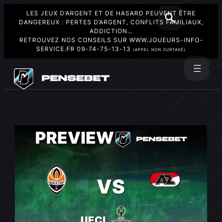
LES JEUX D’ARGENT ET DE HASARD PEUVENT ÊTRE
DANGEREUX : PERTES D’ARGENT, CONFLITS FAMILIAUX,
ADDICTION…
RETROUVEZ NOS CONSEILS SUR
WWW.JOUEURS-INFO-
SERVICE.FR
09-74-75-13-13
(APPEL NON SURTAXÉ)
Aller
au
Rechercher
contenu