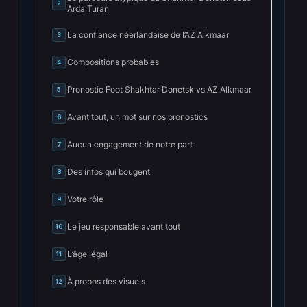
2
Arda Turan
La confiance néerlandaise de l’AZ Alkmaar
3
Compositions probables
4
Pronostic Foot Shakhtar Donetsk vs AZ Alkmaar
5
Avant tout, un mot sur nos pronostics
6
Aucun engagement de notre part
7
Des infos qui bougent
8
Votre rôle
9
Le jeu responsable avant tout
10
L’âge légal
11
À propos des visuels
12