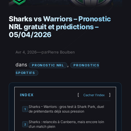
Sharks vs Warriors – Pronostic
NRL gratuit et prédictions –
05/04/2026
—
par
Avr 4, 2026
Pierre Boulben
dans
, 
PRONOSTIC NRL
PRONOSTICS
SPORTIFS
INDEX
Cacher l'index
Sharks – Warriors : gros test à Shark Park, duel
1
de prétendants déjà sous pression
Sharks : relancés à Canberra, mais encore loin
2
d’un match plein