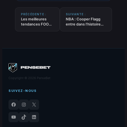
PRÉCÉDENTE :
SUIVANTE :
Les meilleures
NBA : Cooper Flagg
tendances FOOT
entre dans l’histoire
‘Match nul mi-
avec 51 points… dans
temps’ du 04-04-
le chaos total à Dallas
2026
Copyright © 2026 PenseBet
SUIVEZ-NOUS
Facebook
Instagram
X
YouTube
TikTok
LinkedIn