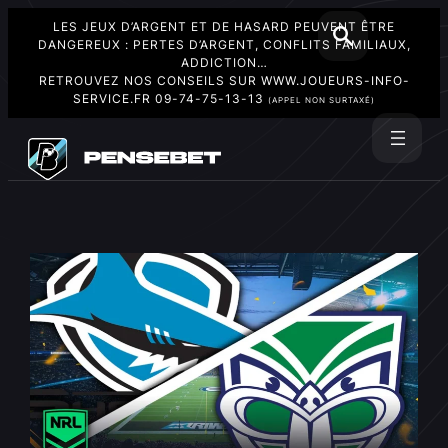
LES JEUX D’ARGENT ET DE HASARD PEUVENT ÊTRE
DANGEREUX : PERTES D’ARGENT, CONFLITS FAMILIAUX,
ADDICTION…
RETROUVEZ NOS CONSEILS SUR
WWW.JOUEURS-INFO-
SERVICE.FR
09-74-75-13-13
(APPEL NON SURTAXÉ)
Aller
au
Rechercher
contenu