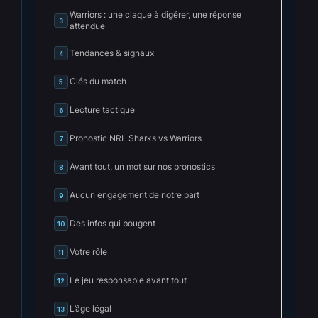
Warriors : une claque à digérer, une réponse
3
attendue
Tendances & signaux
4
Clés du match
5
Lecture tactique
6
Pronostic NRL Sharks vs Warriors
7
Avant tout, un mot sur nos pronostics
8
Aucun engagement de notre part
9
Des infos qui bougent
10
Votre rôle
11
Le jeu responsable avant tout
12
L’âge légal
13