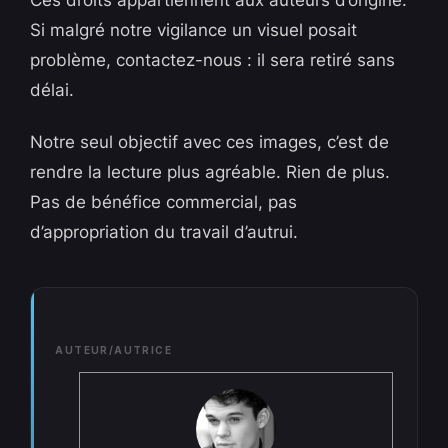
Ces droits appartiennent aux auteurs d’origine.
Si malgré notre vigilance un visuel posait
problème, contactez-nous : il sera retiré sans
délai.
Notre seul objectif avec ces images, c’est de
rendre la lecture plus agréable. Rien de plus.
Pas de bénéfice commercial, pas
d’appropriation du travail d’autrui.
AUTEUR/AUTRICE