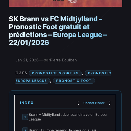
SK Brann vs FC Midtjylland –
Pronostic Foot gratuit et
prédictions – Europa League –
22/01/2026
—
par
Jan 21, 2026
Pierre Boulben
dans
, 
PRONOSTICS SPORTIFS
PRONOSTIC
, 
EUROPA LEAGUE
PRONOSTIC FOOT
INDEX
Cacher l'index
Brann – Midtjylland : duel scandinave en Europa
1
League
Brann : l’Europe reprend, la pression aussi
2