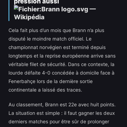
pression aussi
Cela fait plus d’un mois que Brann n’a plus
disputé le moindre match officiel. Le
championnat norvégien est terminé depuis
longtemps et la reprise européenne arrive sans
véritable filet de sécurité. Dans ce contexte, la
lourde défaite 4-0 concédée à domicile face à
Fenerbahçe lors de la dernière sortie
continentale a laissé des traces.
Au classement, Brann est 22e avec huit points.
La situation est simple : il faut gagner les deux
derniers matches pour être sûr de prolonger