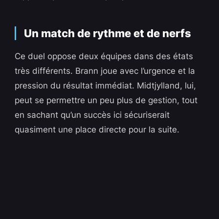
Un match de rythme et de nerfs
Ce duel oppose deux équipes dans des états
très différents. Brann joue avec l’urgence et la
pression du résultat immédiat. Midtjylland, lui,
peut se permettre un peu plus de gestion, tout
en sachant qu’un succès ici sécuriserait
quasiment une place directe pour la suite.