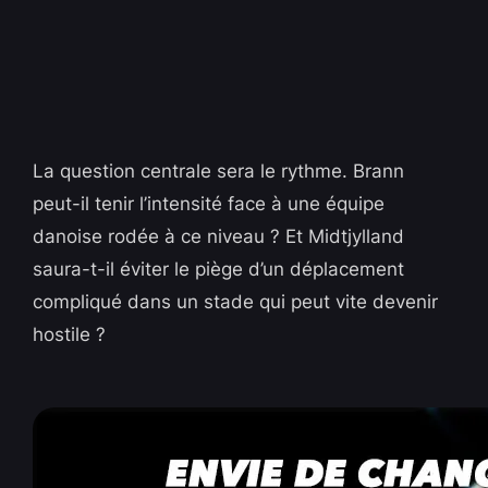
La question centrale sera le rythme. Brann
peut-il tenir l’intensité face à une équipe
danoise rodée à ce niveau ? Et Midtjylland
saura-t-il éviter le piège d’un déplacement
compliqué dans un stade qui peut vite devenir
hostile ?