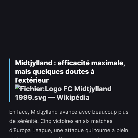
Midtjylland : efficacité maximale,
mais quelques doutes à
l’extérieur
En face, Midtjylland avance avec beaucoup plus
de sérénité. Cinq victoires en six matches
d’Europa League, une attaque qui tourne à plein