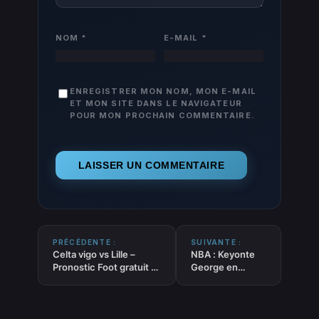
NOM
*
E-MAIL
*
ENREGISTRER MON NOM, MON E-MAIL
ET MON SITE DANS LE NAVIGATEUR
POUR MON PROCHAIN COMMENTAIRE.
PRÉCÉDENTE :
SUIVANTE :
Celta vigo vs Lille –
NBA : Keyonte
Pronostic Foot gratuit et
George en
prédictions – Europa
fusion, le Jazz
League – 22/01/2026
fait exploser les
Wolves