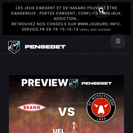
LES JEUX D’ARGENT ET DE HASARD PEUVENT ÊTRE
DANGEREUX : PERTES D’ARGENT, CONFLITS FAMILIAUX,
ADDICTION…
RETROUVEZ NOS CONSEILS SUR
WWW.JOUEURS-INFO-
SERVICE.FR
09-74-75-13-13
(APPEL NON SURTAXÉ)
Aller
au
Rechercher
contenu