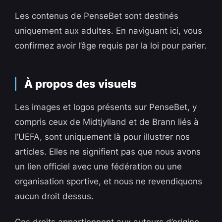
Les contenus de PenseBet sont destinés
uniquement aux adultes. En naviguant ici, vous
confirmez avoir l’âge requis par la loi pour parier.
À propos des visuels
Les images et logos présents sur PenseBet, y
compris ceux de Midtjylland et de Brann liés à
l’UEFA, sont uniquement là pour illustrer nos
articles. Elles ne signifient pas que nous avons
un lien officiel avec une fédération ou une
organisation sportive, et nous ne revendiquons
aucun droit dessus.