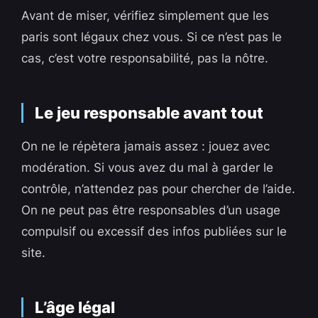
Avant de miser, vérifiez simplement que les
paris sont légaux chez vous. Si ce n’est pas le
cas, c’est votre responsabilité, pas la nôtre.
Le jeu responsable avant tout
On ne le répètera jamais assez : jouez avec
modération. Si vous avez du mal à garder le
contrôle, n’attendez pas pour chercher de l’aide.
On ne peut pas être responsables d’un usage
compulsif ou excessif des infos publiées sur le
site.
L’âge légal