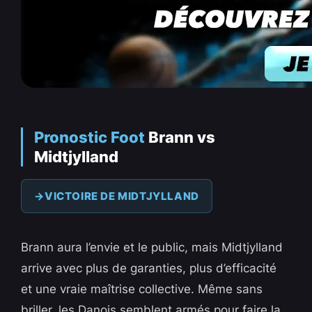
Pronostic Foot
Brann vs
Midtjylland
VICTOIRE DE MIDTJYLLAND
Brann aura l’envie et le public, mais Midtjylland
arrive avec plus de garanties, plus d’efficacité
et une vraie maîtrise collective. Même sans
briller, les Danois semblent armés pour faire la