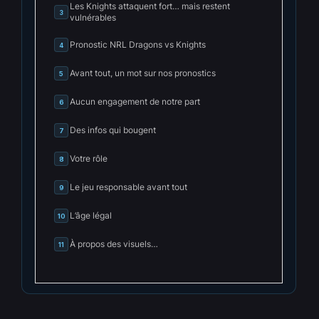
Les Knights attaquent fort… mais restent
3
vulnérables
Pronostic NRL Dragons vs Knights
4
Avant tout, un mot sur nos pronostics
5
Aucun engagement de notre part
6
Des infos qui bougent
7
Votre rôle
8
Le jeu responsable avant tout
9
L’âge légal
10
À propos des visuels…
11