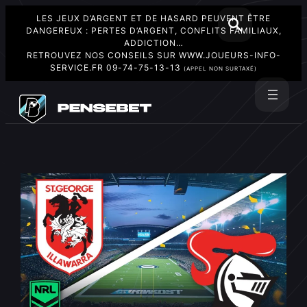
LES JEUX D’ARGENT ET DE HASARD PEUVENT ÊTRE
DANGEREUX : PERTES D’ARGENT, CONFLITS FAMILIAUX,
ADDICTION…
RETROUVEZ NOS CONSEILS SUR
WWW.JOUEURS-INFO-
SERVICE.FR
09-74-75-13-13
(APPEL NON SURTAXÉ)
Aller
au
Rechercher
contenu