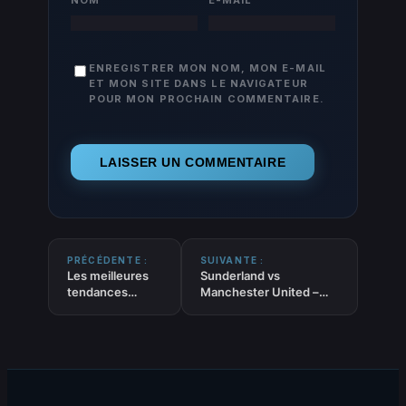
ENREGISTRER MON NOM, MON E-MAIL
ET MON SITE DANS LE NAVIGATEUR
POUR MON PROCHAIN COMMENTAIRE.
PRÉCÉDENTE :
SUIVANTE :
Les meilleures
Sunderland vs
tendances
Manchester United –
FOOT ‘Buteurs
Pronostic Foot gratuit et
et joueurs
prédictions – Premier
décisifs’ du 08-
League – 09/05/2026
05-2026