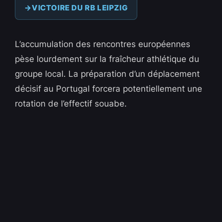
VICTOIRE DU RB LEIPZIG
L’accumulation des rencontres européennes
pèse lourdement sur la fraîcheur athlétique du
groupe local. La préparation d’un déplacement
décisif au Portugal forcera potentiellement une
rotation de l’effectif souabe.