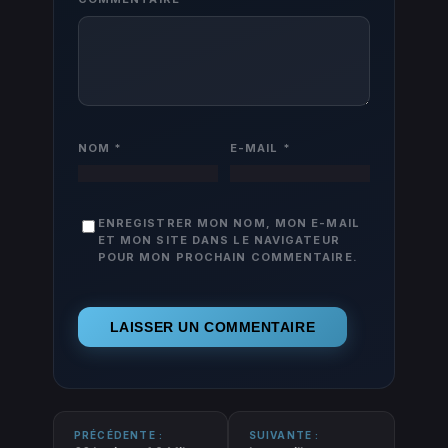
NOM
*
E-MAIL
*
ENREGISTRER MON NOM, MON E-MAIL
ET MON SITE DANS LE NAVIGATEUR
POUR MON PROCHAIN COMMENTAIRE.
PRÉCÉDENTE :
SUIVANTE :