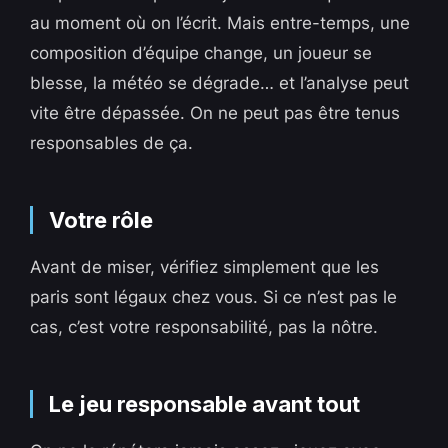
au moment où on l’écrit. Mais entre-temps, une
composition d’équipe change, un joueur se
blesse, la météo se dégrade… et l’analyse peut
vite être dépassée. On ne peut pas être tenus
responsables de ça.
Votre rôle
Avant de miser, vérifiez simplement que les
paris sont légaux chez vous. Si ce n’est pas le
cas, c’est votre responsabilité, pas la nôtre.
Le jeu responsable avant tout