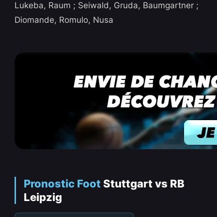
Lukeba, Raum ; Seiwald, Gruda, Baumgartner ;
Diomande, Romulo, Nusa
Pronostic Foot
Stuttgart vs RB
Leipzig