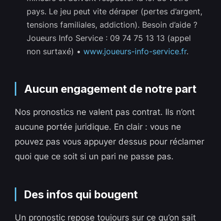
pays. Le jeu peut vite déraper (pertes d’argent,
tensions familiales, addiction). Besoin d’aide ?
Joueurs Info Service : 09 74 75 13 13 (appel
non surtaxé) •
www.joueurs-info-service.fr
.
Aucun engagement de notre part
Nos pronostics ne valent pas contrat. Ils n’ont
aucune portée juridique. En clair : vous ne
pouvez pas vous appuyer dessus pour réclamer
quoi que ce soit si un pari ne passe pas.
Des infos qui bougent
Un pronostic repose toujours sur ce qu’on sait