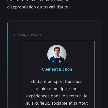
d’appropriation du travail d’autrui.
AUTEUR/AUTRICE
Clément Bichon
Etudiant en sport business,
j’aspire à multiplier mes
expériences dans le secteur. Je
suis curieux, sociable et surtout