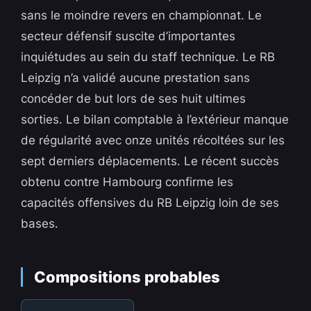
sans le moindre revers en championnat. Le
secteur défensif suscite d’importantes
inquiétudes au sein du staff technique. Le RB
Leipzig n’a validé aucune prestation sans
concéder de but lors de ses huit ultimes
sorties. Le bilan comptable à l’extérieur manque
de régularité avec onze unités récoltées sur les
sept derniers déplacements. Le récent succès
obtenu contre Hambourg confirme les
capacités offensives du RB Leipzig loin de ses
bases.
Compositions probables