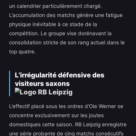
un calendrier particulièrement chargé.
L’accumulation des matchs génère une fatigue
physique inévitable à ce stade de la
compétition. Le groupe vise dorénavant la
consolidation stricte de son rang actuel dans le
top quatre.
L’irrégularité défensive des
visiteurs saxons
L’effectif placé sous les ordres d’Ole Werner se
concentre exclusivement sur les joutes
domestiques cette saison. RB Leipzig enregistre
une série probante de cinq matchs consécutifs