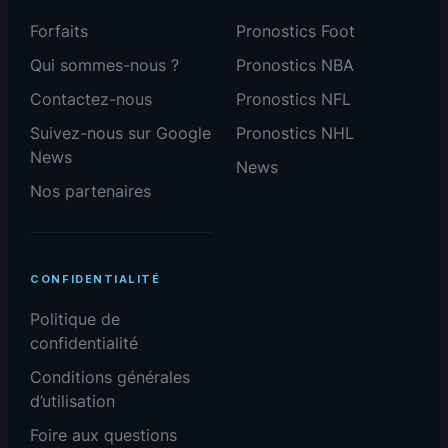
Forfaits
Pronostics Foot
Qui sommes-nous ?
Pronostics NBA
Contactez-nous
Pronostics NFL
Suivez-nous sur Google
Pronostics NHL
News
News
Nos partenaires
CONFIDENTIALITÉ
Politique de
confidentialité
Conditions générales
d’utilisation
Foire aux questions