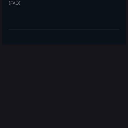
(FAQ)