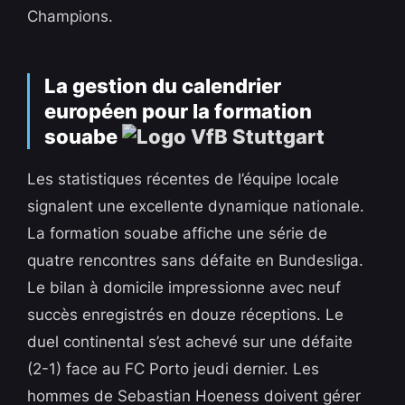
Champions.
La gestion du calendrier
européen pour la formation
souabe
Les statistiques récentes de l’équipe locale
signalent une excellente dynamique nationale.
La formation souabe affiche une série de
quatre rencontres sans défaite en Bundesliga.
Le bilan à domicile impressionne avec neuf
succès enregistrés en douze réceptions. Le
duel continental s’est achevé sur une défaite
(2-1) face au FC Porto jeudi dernier. Les
hommes de Sebastian Hoeness doivent gérer