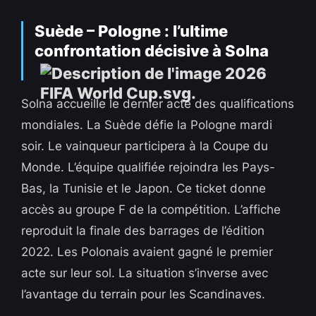
Suède – Pologne : l’ultime
confrontation décisive à Solna
Solna accueille le dernier acte des qualifications
mondiales. La Suède défie la Pologne mardi
soir. Le vainqueur participera à la Coupe du
Monde. L’équipe qualifiée rejoindra les Pays-
Bas, la Tunisie et le Japon. Ce ticket donne
accès au groupe F de la compétition. L’affiche
reproduit la finale des barrages de l’édition
2022. Les Polonais avaient gagné le premier
acte sur leur sol. La situation s’inverse avec
l’avantage du terrain pour les Scandinaves.