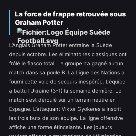
La force de frappe retrouvée sous
Graham Potter
L’Anglais Graham Potter entraîne la Suède
depuis octobre. Les éliminatoires classiques ont
frôlé le fiasco total. Le groupe n’a gagné aucun
match dans sa poule B. La Ligue des Nations a
fourni cette voie de secours inespérée. L’équipe
a battu l’Ukraine (3-1) la semaine dernière. Le
match s’est déroulé sur un terrain neutre en
Espagne. L’attaquant Viktor Gyokeres a inscrit
les trois buts de son équipe. La ligne offensive
affiche une forme étincelante. Les joueurs