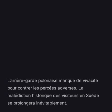
L’arrière-garde polonaise manque de vivacité
pour contrer les percées adverses. La
malédiction historique des visiteurs en Suède
se prolongera inévitablement.