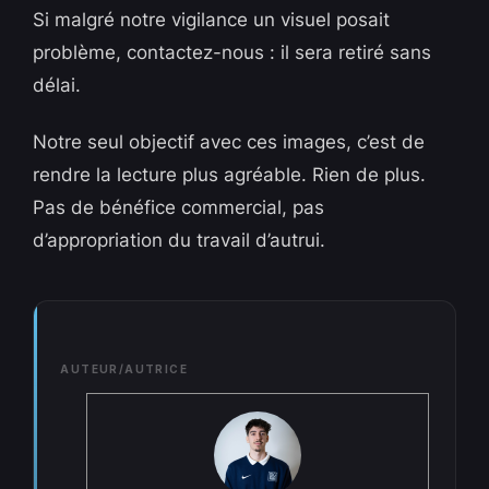
Si malgré notre vigilance un visuel posait
problème, contactez-nous : il sera retiré sans
délai.
Notre seul objectif avec ces images, c’est de
rendre la lecture plus agréable. Rien de plus.
Pas de bénéfice commercial, pas
d’appropriation du travail d’autrui.
AUTEUR/AUTRICE