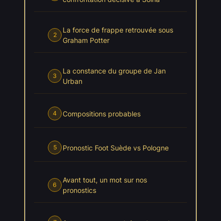
La force de frappe retrouvée sous
2
Graham Potter
La constance du groupe de Jan
3
Urban
Compositions probables
4
Pronostic Foot Suède vs Pologne
5
Avant tout, un mot sur nos
6
pronostics