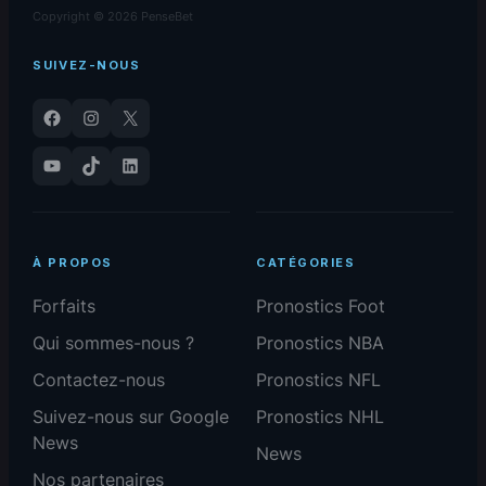
Copyright © 2026 PenseBet
SUIVEZ-NOUS
Facebook
Instagram
X
YouTube
TikTok
LinkedIn
À PROPOS
CATÉGORIES
Forfaits
Pronostics Foot
Qui sommes-nous ?
Pronostics NBA
Contactez-nous
Pronostics NFL
Suivez-nous sur Google
Pronostics NHL
News
News
Nos partenaires