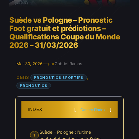
Suède vs Pologne – Pronostic
Foot gratuit et prédictions –
Qualifications Coupe du Monde
2026 – 31/03/2026
—
par
Mar 30, 2026
Gabriel Ramos
dans
, 
PRONOSTICS SPORTIFS
PRONOSTICS
INDEX
Cacher l'index
Suède – Pologne : l’ultime
1
confrontation décisive à Solna