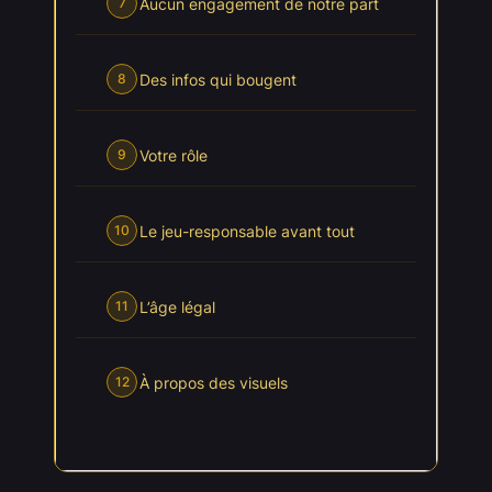
Aucun engagement de notre part
7
Des infos qui bougent
8
Votre rôle
9
Le jeu-responsable avant tout
10
L’âge légal
11
À propos des visuels
12