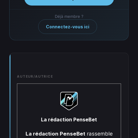
Déjà membre ?
Connectez-vous ici
AUTEUR/AUTRICE
La rédaction PenseBet
La rédaction PenseBet
rassemble