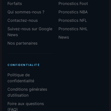
Forfaits
Pronostics Foot
Qui sommes-nous ?
Pronostics NBA
Contactez-nous
Pronostics NFL
Suivez-nous sur Google
Pronostics NHL
News
News
Nos partenaires
CONFIDENTIALITÉ
Politique de
confidentialité
Conditions générales
d’utilisation
Foire aux questions
(FAQ)