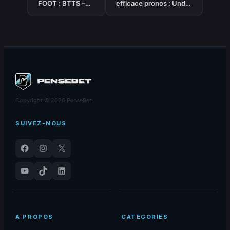
FOOT : BTTS –
efficace pronos : Under
Stat’ sur la saison
2.5 buts – Stat sur la
– 14/04/2025
saison – 14/04/2025
Copyright © 2026 PenseBet
SUIVEZ-NOUS
Facebook
Instagram
X
YouTube
TikTok
LinkedIn
À PROPOS
CATÉGORIES