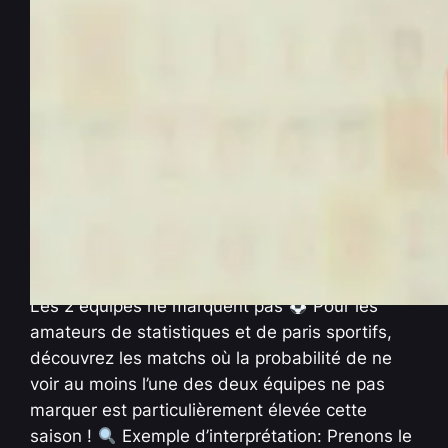
SUPER Antisèche FOOT : NO
BTTS – Stat’ sur la saison –
14/04/2025
Avr 14, 2025
—
La rédaction PenseBet
par
dans
Antisèches
, 
FOOT
Explication des tendances de buts au FOOT :
Les 2 équipes ne marquent pas
Pour les
amateurs de statistiques et de paris sportifs,
découvrez les matchs où la probabilité de ne
voir au moins l’une des deux équipes ne pas
marquer est particulièrement élevée cette
saison !
Exemple d’interprétation: Prenons le