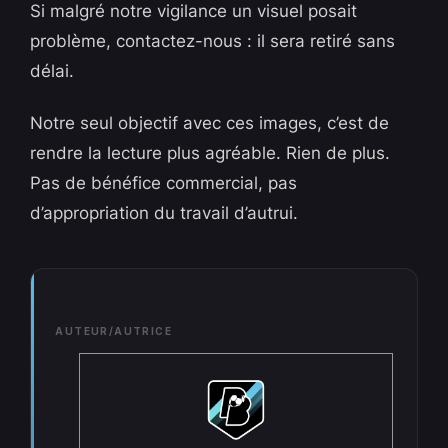
Si malgré notre vigilance un visuel posait
problème, contactez-nous : il sera retiré sans
délai.
Notre seul objectif avec ces images, c’est de
rendre la lecture plus agréable. Rien de plus.
Pas de bénéfice commercial, pas
d’appropriation du travail d’autrui.
AUTEUR/AUTRICE