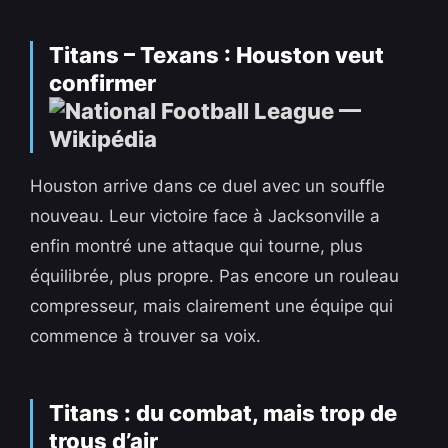
Titans – Texans : Houston veut
confirmer
Houston arrive dans ce duel avec un souffle
nouveau. Leur victoire face à Jacksonville a
enfin montré une attaque qui tourne, plus
équilibrée, plus propre. Pas encore un rouleau
compresseur, mais clairement une équipe qui
commence à trouver sa voix.
Titans : du combat, mais trop de
trous d’air