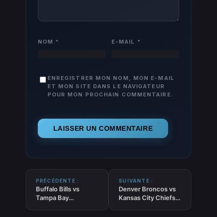
NOM
*
E-MAIL
*
ENREGISTRER MON NOM, MON E-MAIL
ET MON SITE DANS LE NAVIGATEUR
POUR MON PROCHAIN COMMENTAIRE.
PRÉCÉDENTE :
SUIVANTE :
Buffalo Bills vs
Denver Broncos vs
Tampa Bay
Kansas City Chiefs –
Buccaneers –
Pronostic Gratuit et
Pronostic Gratuit et
prédictions – NFL –