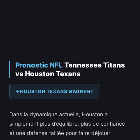
Pronostic NFL
Tennessee Titans
vs Houston Texans
HOUSTON TEXANS GAGNENT
Dans la dynamique actuelle, Houston a
simplement plus d’équilibre, plus de confiance
et une défense taillée pour faire déjouer