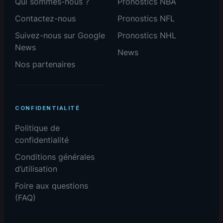
Qui sommes-nous ?
Pronostics NBA
Contactez-nous
Pronostics NFL
Suivez-nous sur Google
Pronostics NHL
News
News
Nos partenaires
CONFIDENTIALITÉ
Politique de
confidentialité
Conditions générales
d’utilisation
Foire aux questions
(FAQ)