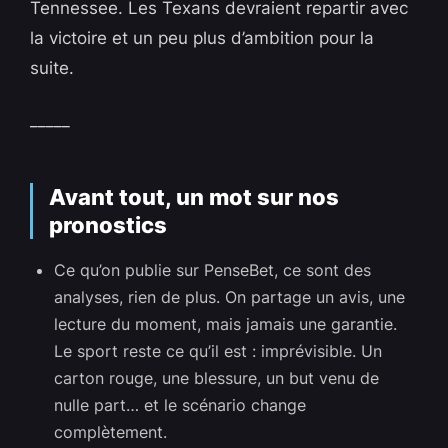
Tennessee. Les Texans devraient repartir avec
la victoire et un peu plus d’ambition pour la
suite.
_____
Avant tout, un mot sur nos
pronostics
Ce qu’on publie sur PenseBet, ce sont des
analyses, rien de plus. On partage un avis, une
lecture du moment, mais jamais une garantie.
Le sport reste ce qu’il est : imprévisible. Un
carton rouge, une blessure, un but venu de
nulle part… et le scénario change
complètement.