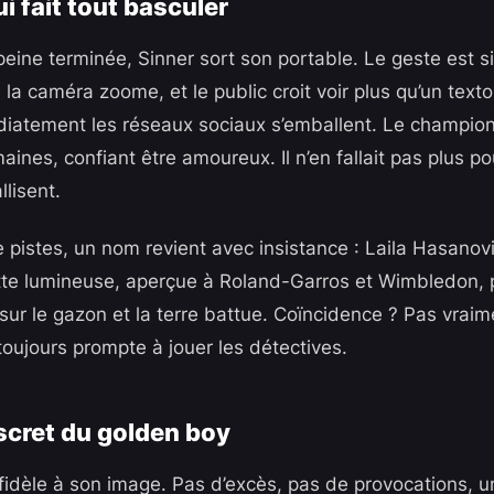
ui fait tout basculer
peine terminée, Sinner sort son portable. Le geste est 
la caméra zoome, et le public croit voir plus qu’un texto 
iatement les réseaux sociaux s’emballent. Le champion a
ines, confiant être amoureux. Il n’en fallait pas plus po
llisent.
e pistes, un nom revient avec insistance : Laila Hasano
tte lumineuse, aperçue à Roland-Garros et Wimbledon,
t sur le gazon et la terre battue. Coïncidence ? Pas vrai
toujours prompte à jouer les détectives.
scret du golden boy
e fidèle à son image. Pas d’excès, pas de provocations, 