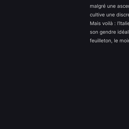
malgré une ascens
cultive une disc
Mais voilà : l’It
son gendre idéal
feuilleton, le mo