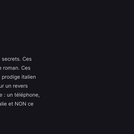
 secrets. Ces
de roman. Ces
 prodige italien
ur un revers
e : un téléphone,
alie et NON ce