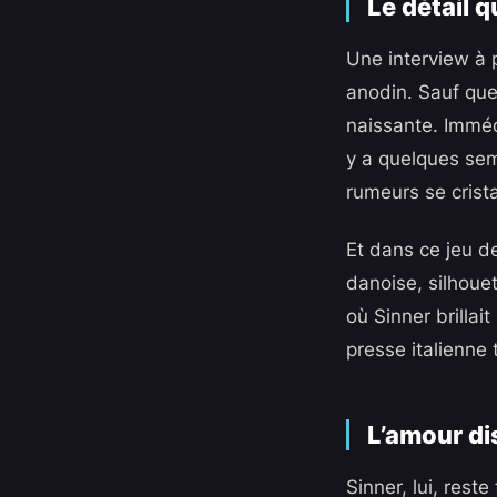
Le détail q
Une interview à 
anodin. Sauf que 
naissante. Imméd
y a quelques sema
rumeurs se crista
Et dans ce jeu d
danoise, silhoue
où Sinner brillai
presse italienne 
L’amour di
Sinner, lui, rest