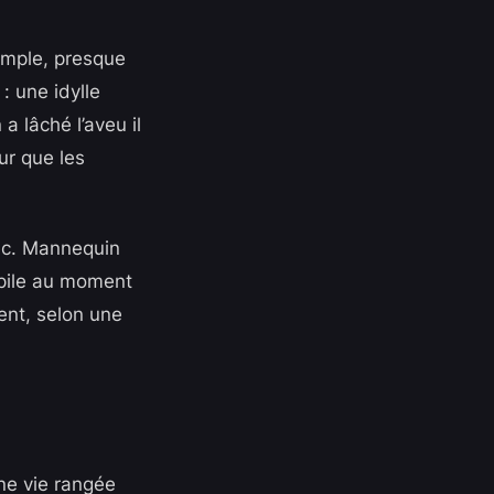
simple, presque
: une idylle
 lâché l’aveu il
ur que les
vic. Mannequin
 pile au moment
ment, selon une
une vie rangée