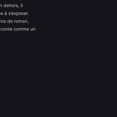
n dehors, il
e à s’exposer.
éros de roman,
 raconte comme un