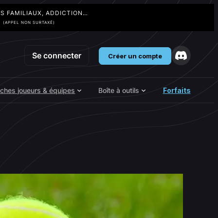
TS FAMILIAUX, ADDICTION…
3
(APPEL NON SURTAXÉ)
Se connecter
Créer un compte
iches joueurs & équipes
Boîte à outils
Forfaits