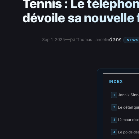
Tennis : Le téléphon
dévoile sa nouvelle
—
dans
par
Sep 1, 2025
Thomas Lancelin
NEWS
INDEX
Jannik Sinn
1
Le détail qui
2
L’amour dis
3
Le poids des
4