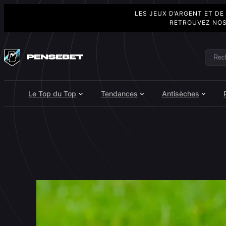
LES JEUX D’ARGENT ET DE
RETROUVEZ NOS
Aller
au
Rech
Search
contenu
Le Top du Top
Tendances
Antisèches