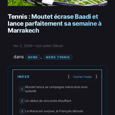
Tennis : Moutet écrase Baadi et
lance parfaitement sa semaine à
Marrakech
—
par
Avr 2, 2026
Julien Ollivier
dans
, 
NEWS
NEWS TENNIS
INDEX
Cacher l'index
Moutet lance sa campagne marocaine avec
1
autorité
Un début de rencontre étouffant
2
Le Marocain surjoue, le Français déroule
3