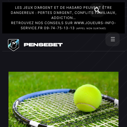
LES JEUX D’ARGENT ET DE HASARD PEUVENT ÊTRE
DANGEREUX : PERTES D’ARGENT, CONFLITS FAMILIAUX,
ADDICTION…
RETROUVEZ NOS CONSEILS SUR
WWW.JOUEURS-INFO-
SERVICE.FR
09-74-75-13-13
(APPEL NON SURTAXÉ)
Aller
au
Rechercher
contenu