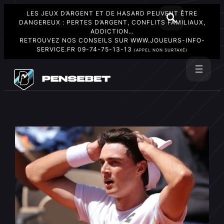
LES JEUX D’ARGENT ET DE HASARD PEUVENT ÊTRE
DANGEREUX : PERTES D’ARGENT, CONFLITS FAMILIAUX,
ADDICTION…
RETROUVEZ NOS CONSEILS SUR
WWW.JOUEURS-INFO-
SERVICE.FR
09-74-75-13-13
(APPEL NON SURTAXÉ)
Aller
au
Rechercher
contenu