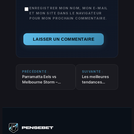
ENREGISTRER MON NOM, MON E-MAIL
ET MON SITE DANS LE NAVIGATEUR
POUR MON PROCHAIN COMMENTAIRE.
PRÉCÉDENTE :
SUIVANTE :
Parramatta Eels vs
Les meilleures
Melbourne Storm –
tendances
Pronostic NRL gratuit et
FOOT ‘Tirs
prédictions – 16/05/2026
cadrés’ du 15-
05-2026