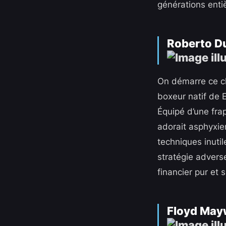
générations enti
Roberto Du
On démarre ce cl
boxeur natif de E
Équipé d’une fr
adorait asphyxier
techniques inutil
stratégie advers
financier pur et 
Floyd Mayw