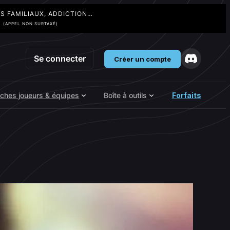
TS FAMILIAUX, ADDICTION…
3
(APPEL NON SURTAXÉ)
Se connecter
Créer un compte
iches joueurs & équipes
Boîte à outils
Forfaits