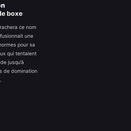
on
 crachera ce nom
 fusionnait une
 normes pour sa
ux qui tentaient
nde jusqu’à
es de domination
.