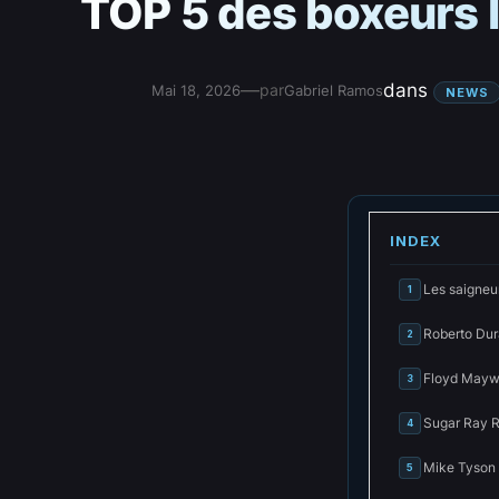
TOP 5 des boxeurs 
—
dans
par
Mai 18, 2026
Gabriel Ramos
NEWS
INDEX
Les saigneur
1
Roberto Dur
2
Floyd Maywea
3
Sugar Ray R
4
Mike Tyson –
5