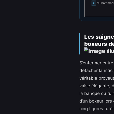
Muhammad Ali
6
Les saigneu
boxeurs de 
S’enfermer entre
détacher la mâch
véritable broyeus
valse élégante, d
la banque ou rui
d’un boxeur lors
cinq figures tuté