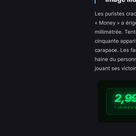
Les puristes cra
« Money » a érig
millimétrée. Tent
cinquante appari
carapace. Les fa
haine du personn
jouant ses victoi
2,9
7 JOURS D’