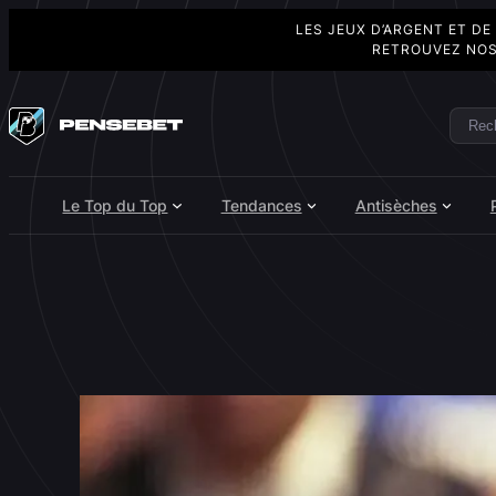
LES JEUX D’ARGENT ET DE
RETROUVEZ NOS
Aller
au
Rech
Search
contenu
Le Top du Top
Tendances
Antisèches