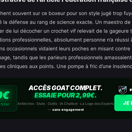
chent souvent sur ce boxeur pour son style jugé trop fuy
é la défense au rang de science exacte. Un maestro de 
er de lui décocher un crochet vif relevait de la gageure t
tions professionnelles, absolument personne n’a réussi à
ns occasionnels vidaient leurs poches en misant contre l
age, tandis que les parieurs professionnels amassaient
res cliniques aux points. Une pompe à fric d’une insolen
ACCÈS GOAT COMPLET.
9€
ESSAIE POUR 2,99€.
JE 
Antièches · Stats · Outils · IA Chatbot · La Loge des Experts
ESSAI
—
sans engagement