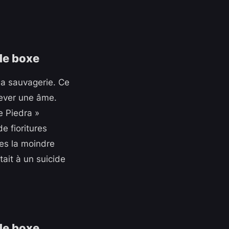
la sauvagerie. Ce
élever une âme.
 Piedra »
e fioritures
res la moindre
ait à un suicide