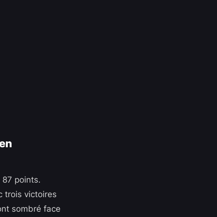
ien
 87 points.
trois victoires
 ont sombré face