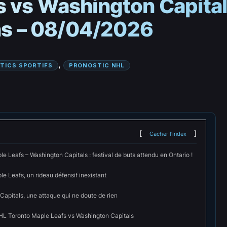
s vs Washington Capital
ons – 08/04/2026
, 
TICS SPORTIFS
PRONOSTIC NHL
Cacher l'index
e Leafs – Washington Capitals : festival de buts attendu en Ontario !
e Leafs, un rideau défensif inexistant
apitals, une attaque qui ne doute de rien
HL Toronto Maple Leafs vs Washington Capitals