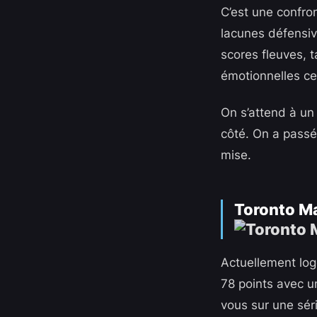
C’est une confro
lacunes défensiv
scores fleuves, 
émotionnelles ce
On s’attend à un
côté. On a passé 
mise.
Toronto Ma
Actuellement log
78 points avec u
vous sur une sér