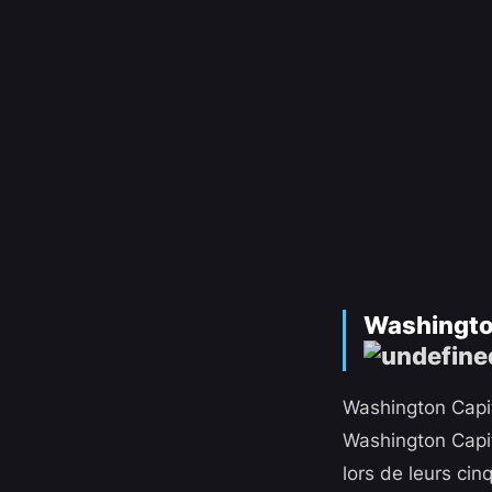
Washington
Washington Capit
Washington Capit
lors de leurs cin