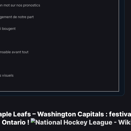
un mot sur nos pronostics
ement de notre part
ui bougent
onsable avant tout
s visuels
ple Leafs – Washington Capitals : festiva
 Ontario !