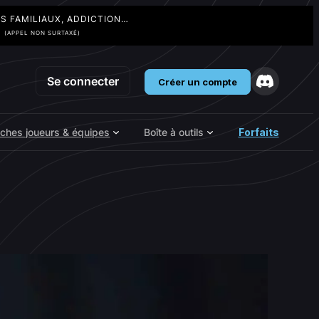
TS FAMILIAUX, ADDICTION…
3
(APPEL NON SURTAXÉ)
Se connecter
Créer un compte
iches joueurs & équipes
Boîte à outils
Forfaits