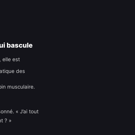
ui bascule
 elle est
atique des
pin musculaire.
nné. « J’ai tout
t ? »