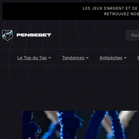
LES JEUX D’ARGENT ET DE
RETROUVEZ NOS
Aller
au
Rech
Search
contenu
Le Top du Top
Tendances
Antisèches