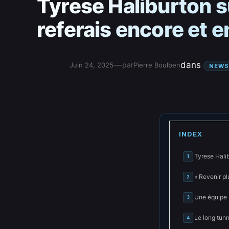
Tyrese Haliburton sur
referais encore et 
—
dans
par
Juin 24, 2025
Pierre Boulben
NEWS
INDEX
Tyrese Halib
1
« Revenir plu
2
Une équipe 
3
Le long tunn
4