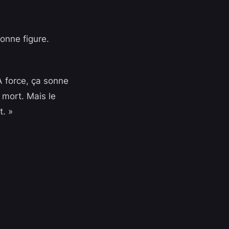
bonne figure.
À force, ça sonne
t mort. Mais le
t. »