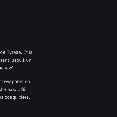
 de Tyrese. Et la
sant jusqu’à un
nachevé.
ent évaporés en
he pas. « Si
es coéquipiers.