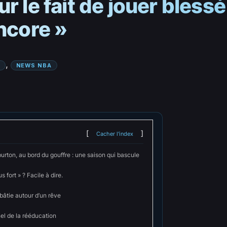
 le fait de jouer blessé e
encore »
, 
NEWS NBA
Cacher l'index
urton, au bord du gouffre : une saison qui bascule
s fort » ? Facile à dire.
bâtie autour d’un rêve
el de la rééducation