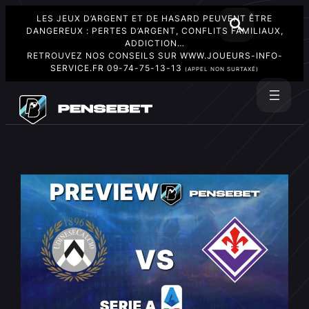
LES JEUX D’ARGENT ET DE HASARD PEUVENT ÊTRE
DANGEREUX : PERTES D’ARGENT, CONFLITS FAMILIAUX,
ADDICTION…
RETROUVEZ NOS CONSEILS SUR
WWW.JOUEURS-INFO-
SERVICE.FR
09-74-75-13-13
(APPEL NON SURTAXÉ)
Aller
au
Rechercher
contenu