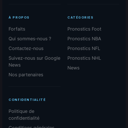
À PROPOS
CATÉGORIES
Forfaits
Pronostics Foot
Qui sommes-nous ?
Pronostics NBA
Contactez-nous
Pronostics NFL
Suivez-nous sur Google
Pronostics NHL
News
News
Nos partenaires
CONFIDENTIALITÉ
Politique de
confidentialité
Conditions générales