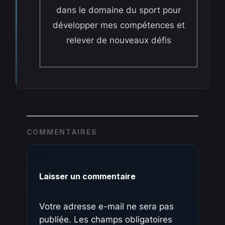
dans le domaine du sport pour
développer mes compétences et
relever de nouveaux défis
COMMENTAIRES
Laisser un commentaire
Votre adresse e-mail ne sera pas
publiée.
Les champs obligatoires