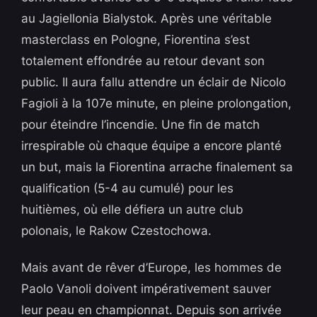
au Jagiellonia Bialystok. Après une véritable
masterclass en Pologne, Fiorentina s’est
totalement effondrée au retour devant son
public. Il aura fallu attendre un éclair de Nicolo
Fagioli à la 107e minute, en pleine prolongation,
pour éteindre l’incendie. Une fin de match
irrespirable où chaque équipe a encore planté
un but, mais la Fiorentina arrache finalement sa
qualification (5-4 au cumulé) pour les
huitièmes, où elle défiera un autre club
polonais, le Rakow Czestochowa.
Mais avant de rêver d’Europe, les hommes de
Paolo Vanoli doivent impérativement sauver
leur peau en championnat. Depuis son arrivée