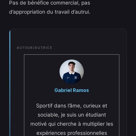
Pas de bénéfice commercial, pas
d’appropriation du travail d’autrui.
AUTEUR/AUTRICE
Gabriel Ramos
Sportif dans l’âme, curieux et
sociable, je suis un étudiant
motivé qui cherche à multiplier les
expériences professionnelles