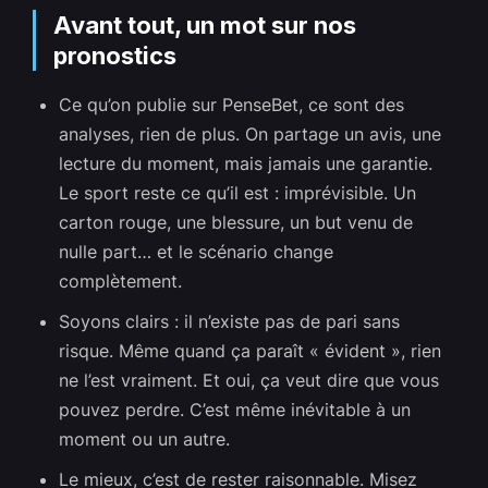
Avant tout, un mot sur nos
pronostics
Ce qu’on publie sur PenseBet, ce sont des
analyses, rien de plus. On partage un avis, une
lecture du moment, mais jamais une garantie.
Le sport reste ce qu’il est : imprévisible. Un
carton rouge, une blessure, un but venu de
nulle part… et le scénario change
complètement.
Soyons clairs : il n’existe pas de pari sans
risque. Même quand ça paraît « évident », rien
ne l’est vraiment. Et oui, ça veut dire que vous
pouvez perdre. C’est même inévitable à un
moment ou un autre.
Le mieux, c’est de rester raisonnable. Misez