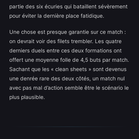
partie des six écuries qui bataillent sévèrement
pour éviter la dernière place fatidique.
Une chose est presque garantie sur ce match :
on devrait voir des filets trembler. Les quatre
derniers duels entre ces deux formations ont
offert une moyenne folle de 4,5 buts par match.
Sachant que les « clean sheets » sont devenus
une denrée rare des deux côtés, un match nul
avec pas mal d’action semble être le scénario le
plus plausible.