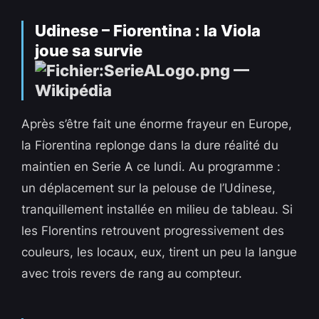
Udinese – Fiorentina : la Viola
joue sa survie
Après s’être fait une énorme frayeur en Europe,
la Fiorentina replonge dans la dure réalité du
maintien en Serie A ce lundi. Au programme :
un déplacement sur la pelouse de l’Udinese,
tranquillement installée en milieu de tableau. Si
les Florentins retrouvent progressivement des
couleurs, les locaux, eux, tirent un peu la langue
avec trois revers de rang au compteur.