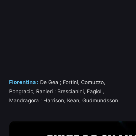
Fiorentina :
De Gea ; Fortini, Comuzzo,
Pongracic, Ranieri ; Brescianini, Fagioli,
Mandragora ; Harrison, Kean, Gudmundsson