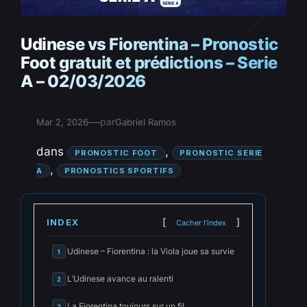
Udinese vs Fiorentina – Pronostic
Foot gratuit et prédictions – Serie
A – 02/03/2026
—
par
Mar 2, 2026
Gabriel Ramos
dans
, 
PRONOSTIC FOOT
PRONOSTIC SERIE
, 
A
PRONOSTICS SPORTIFS
INDEX
Cacher l'index
Udinese – Fiorentina : la Viola joue sa survie
1
L’Udinese avance au ralenti
2
La Fiorentina toujours sur un fil
3