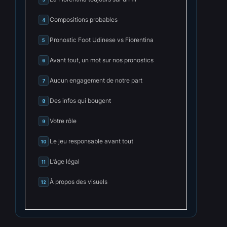
Compositions probables
4
Pronostic Foot Udinese vs Fiorentina
5
Avant tout, un mot sur nos pronostics
6
Aucun engagement de notre part
7
Des infos qui bougent
8
Votre rôle
9
Le jeu responsable avant tout
10
L’âge légal
11
À propos des visuels
12