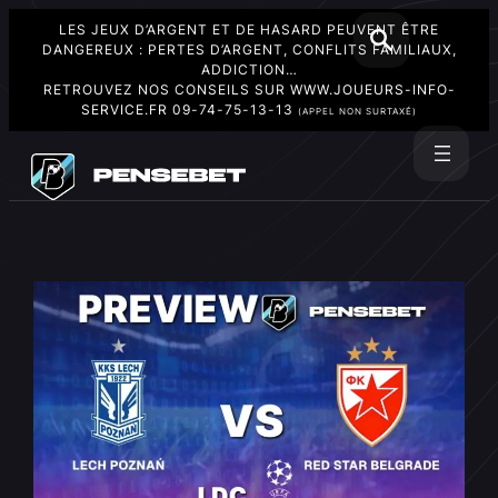
LES JEUX D’ARGENT ET DE HASARD PEUVENT ÊTRE
DANGEREUX : PERTES D’ARGENT, CONFLITS FAMILIAUX,
ADDICTION…
RETROUVEZ NOS CONSEILS SUR
WWW.JOUEURS-INFO-
SERVICE.FR
09-74-75-13-13
(APPEL NON SURTAXÉ)
Aller
au
Rechercher
contenu