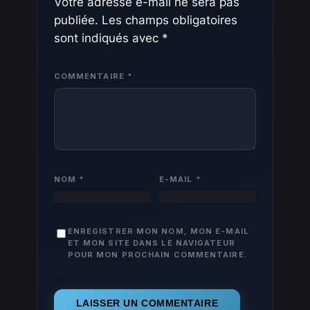
Votre adresse e-mail ne sera pas
publiée.
Les champs obligatoires
sont indiqués avec
*
COMMENTAIRE
*
NOM
*
E-MAIL
*
ENREGISTRER MON NOM, MON E-MAIL
ET MON SITE DANS LE NAVIGATEUR
POUR MON PROCHAIN COMMENTAIRE.