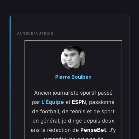
AUTEUR/AUTRICE
Pierre Boulben
Ancien journaliste sportif passé
par
L’Équipe
et
ESPN
, passionné
de football, de tennis et de sport
en général, je dirige depuis deux
ans la rédaction de
PenseBet
. J’y