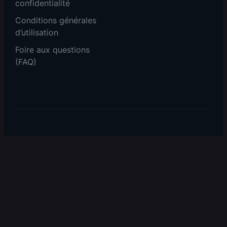
confidentialité
Conditions générales
d’utilisation
Foire aux questions
(FAQ)