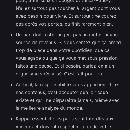
petit, définissez un budget et tenez-vous-y.
N’allez surtout pas toucher à l’argent dont vous
avez besoin pour vivre. Et surtout : ne courez
pas après vos pertes, ça finit rarement bien.
Un pari doit rester un jeu, pas un métier ni une
source de revenus. Si vous sentez que ça prend
trop de place dans votre quotidien, que ça
vous agace ou que ça vous met sous pression,
faites une pause. Et si besoin, parlez-en à un
organisme spécialisé. C’est fait pour ça.
Au final, la responsabilité vous appartient. Lire
nos contenus, c’est accepter que le risque
existe et qu’il ne disparaîtra jamais, même avec
la meilleure analyse du monde.
Rappel essentiel : les paris sont interdits aux
mineurs et doivent respecter la loi de votre