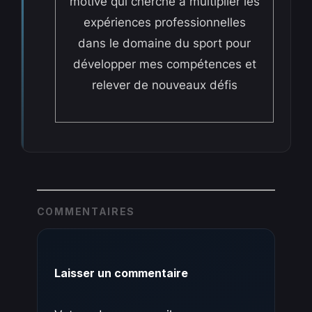
motivé qui cherche à multiplier les
expériences professionnelles
dans le domaine du sport pour
développer mes compétences et
relever de nouveaux défis
COMMENTAIRES
Laisser un commentaire