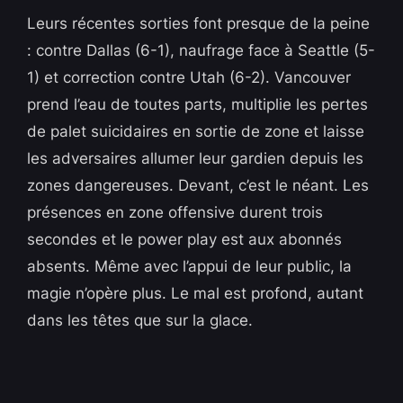
Leurs récentes sorties font presque de la peine
: contre Dallas (6-1), naufrage face à Seattle (5-
1) et correction contre Utah (6-2). Vancouver
prend l’eau de toutes parts, multiplie les pertes
de palet suicidaires en sortie de zone et laisse
les adversaires allumer leur gardien depuis les
zones dangereuses. Devant, c’est le néant. Les
présences en zone offensive durent trois
secondes et le power play est aux abonnés
absents. Même avec l’appui de leur public, la
magie n’opère plus. Le mal est profond, autant
dans les têtes que sur la glace.