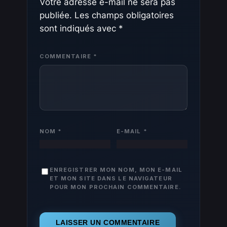
Votre adresse e-mail ne sera pas
publiée.
Les champs obligatoires
sont indiqués avec
*
COMMENTAIRE
*
NOM
*
E-MAIL
*
ENREGISTRER MON NOM, MON E-MAIL
ET MON SITE DANS LE NAVIGATEUR
POUR MON PROCHAIN COMMENTAIRE.