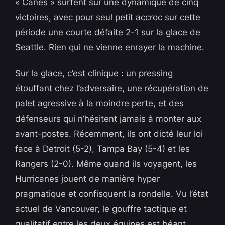
« Canes » surfent sur une dynamique de cinq
victoires, avec pour seul petit accroc sur cette
période une courte défaite 2-1 sur la glace de
Seattle. Rien qui ne vienne enrayer la machine.
Sur la glace, c’est clinique : un pressing
étouffant chez l’adversaire, une récupération de
palet agressive à la moindre perte, et des
défenseurs qui n’hésitent jamais à monter aux
avant-postes. Récemment, ils ont dicté leur loi
face à Detroit (5-2), Tampa Bay (5-4) et les
Rangers (2-0). Même quand ils voyagent, les
Hurricanes jouent de manière hyper
pragmatique et confisquent la rondelle. Vu l’état
actuel de Vancouver, le gouffre tactique et
qualitatif entre les deux équipes est béant.