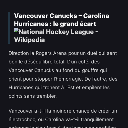
Vancouver Canucks – Carolina
Hurricanes : le grand écart
Direction la Rogers Arena pour un duel qui sent
bon le déséquilibre total. D’un côté, des
Vancouver Canucks au fond du gouffre qui
prient pour stopper l’hémorragie. De l’autre, des
Hurricanes qui trônent à l’Est et empilent les
points sans trembler.
Vancouver a-t-il la moindre chance de créer un
électrochoc, ou Carolina va-t-il tranquillement
enfoncer le clou face à des locaux en perdition