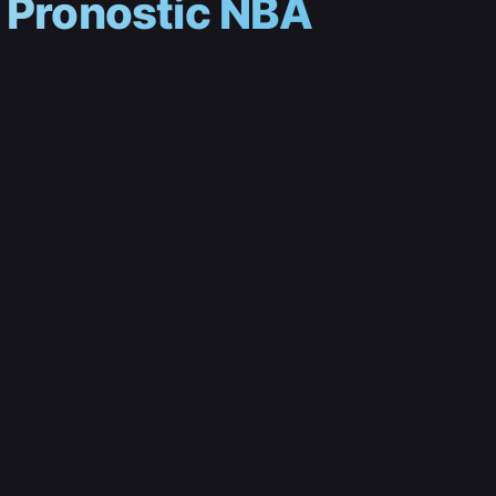
 Pronostic NBA