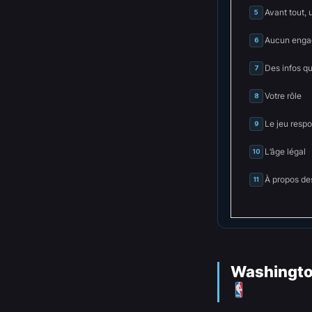
Avant tout, 
5
Aucun engag
6
Des infos q
7
Votre rôle
8
Le jeu resp
9
L’âge légal
10
À propos de
11
Washington