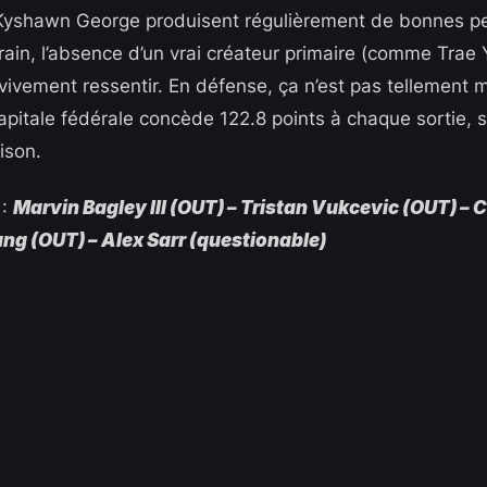
Kyshawn George produisent régulièrement de bonnes p
rrain, l’absence d’un vrai créateur primaire (comme Trae
vivement ressentir. En défense, ça n’est pas tellement m
apitale fédérale concède 122.8 points à chaque sortie, s
ison.
 :
Marvin Bagley III (OUT) – Tristan Vukcevic (OUT) 
ung (OUT) – Alex Sarr (questionable)