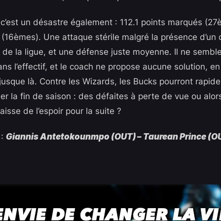
 c’est un désastre également : 112.1 points marqués (27
 (16èmes). Une attaque stérile malgré la présence d’un 
 de la ligue, et une défense juste moyenne. Il ne semble
ans l’effectif, et le coach ne propose aucune solution, e
 jusque là. Contre les Wizards, les Bucks pourront rapid
er la fin de saison : des défaites à perte de vue ou alo
aisse de l’espoir pour la suite ?
 :
Giannis Antetokounmpo (OUT) – Taurean Prince (OU