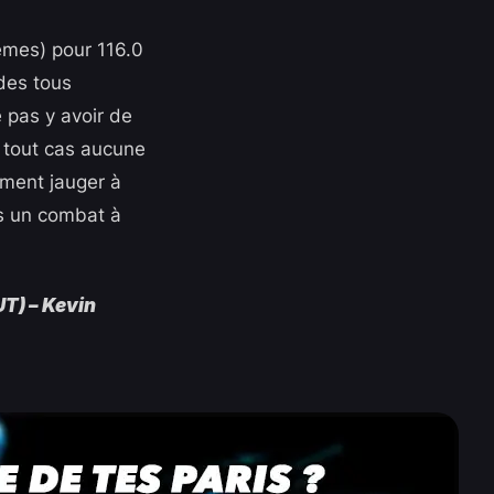
èmes) pour 116.0
des tous
 pas y avoir de
n tout cas aucune
ement jauger à
rs un combat à
T) – Kevin