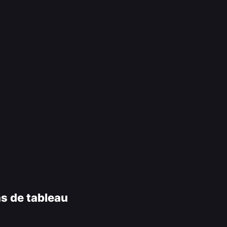
s de tableau