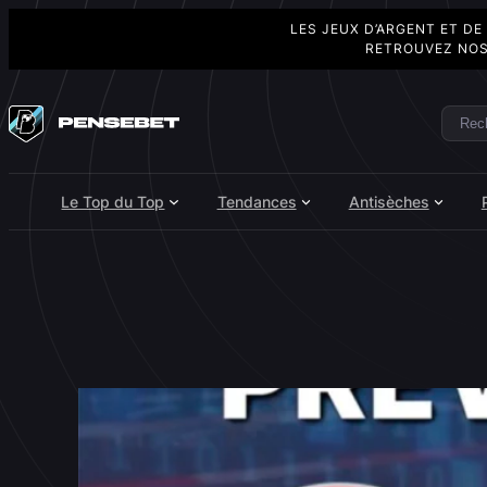
LES JEUX D’ARGENT ET DE
RETROUVEZ NOS
Aller
au
Rech
Search
contenu
Le Top du Top
Tendances
Antisèches