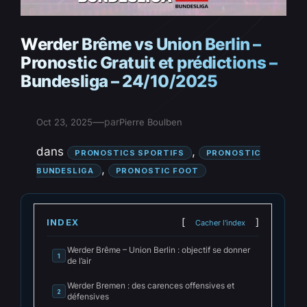
Werder Brême vs Union Berlin –
Pronostic Gratuit et prédictions –
Bundesliga – 24/10/2025
—
par
Oct 23, 2025
Pierre Boulben
dans
, 
PRONOSTICS SPORTIFS
PRONOSTIC
, 
BUNDESLIGA
PRONOSTIC FOOT
INDEX
Cacher l'index
Werder Brême – Union Berlin : objectif se donner
1
de l’air
Werder Bremen : des carences offensives et
2
défensives