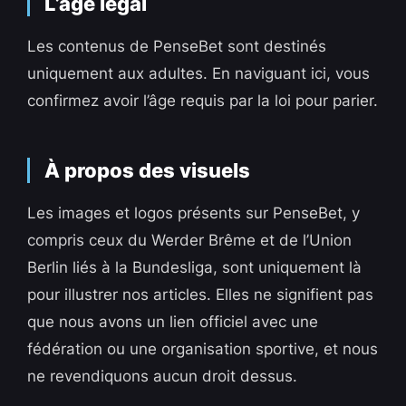
L’âge légal
Les contenus de PenseBet sont destinés
uniquement aux adultes. En naviguant ici, vous
confirmez avoir l’âge requis par la loi pour parier.
À propos des visuels
Les images et logos présents sur PenseBet, y
compris ceux du Werder Brême et de l’Union
Berlin liés à la Bundesliga, sont uniquement là
pour illustrer nos articles. Elles ne signifient pas
que nous avons un lien officiel avec une
fédération ou une organisation sportive, et nous
ne revendiquons aucun droit dessus.