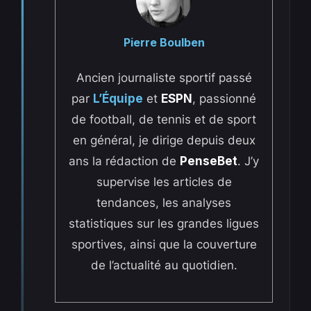
Pierre Boulben
Ancien journaliste sportif passé
par
L’Équipe
et
ESPN
, passionné
de football, de tennis et de sport
en général, je dirige depuis deux
ans la rédaction de
PenseBet
. J’y
supervise les articles de
tendances, les analyses
statistiques sur les grandes ligues
sportives, ainsi que la couverture
de l’actualité au quotidien.