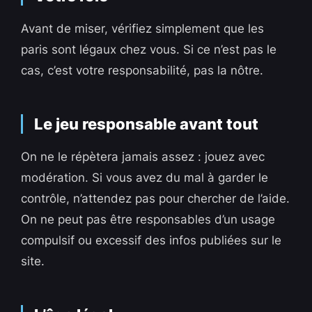
Avant de miser, vérifiez simplement que les
paris sont légaux chez vous. Si ce n’est pas le
cas, c’est votre responsabilité, pas la nôtre.
Le jeu responsable avant tout
On ne le répètera jamais assez : jouez avec
modération. Si vous avez du mal à garder le
contrôle, n’attendez pas pour chercher de l’aide.
On ne peut pas être responsables d’un usage
compulsif ou excessif des infos publiées sur le
site.