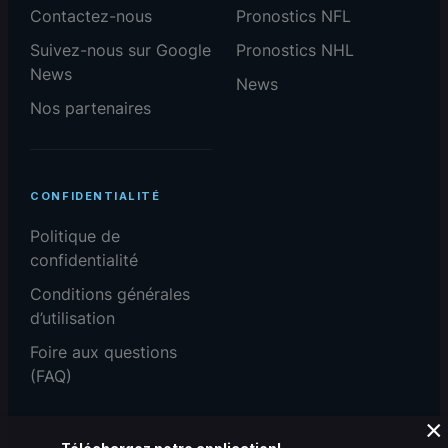
Contactez-nous
Pronostics NFL
Suivez-nous sur Google
Pronostics NHL
News
News
Nos partenaires
CONFIDENTIALITÉ
Politique de
confidentialité
Conditions générales
d’utilisation
Foire aux questions
(FAQ)
×