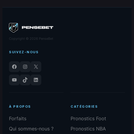
Copyright © 2026 PenseBet
SUIVEZ-NOUS
Facebook
Instagram
X
YouTube
TikTok
LinkedIn
À PROPOS
CATÉGORIES
Forfaits
Pronostics Foot
Qui sommes-nous ?
Pronostics NBA