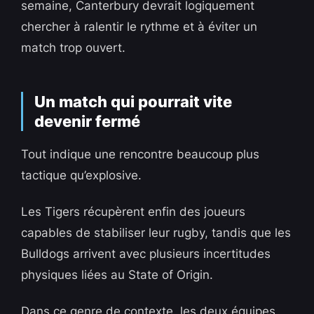
semaine, Canterbury devrait logiquement
chercher à ralentir le rythme et à éviter un
match trop ouvert.
Un match qui pourrait vite
devenir fermé
Tout indique une rencontre beaucoup plus
tactique qu’explosive.
Les Tigers récupèrent enfin des joueurs
capables de stabiliser leur rugby, tandis que les
Bulldogs arrivent avec plusieurs incertitudes
physiques liées au State of Origin.
Dans ce genre de contexte, les deux équipes