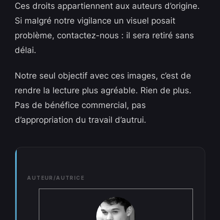
Ces droits appartiennent aux auteurs d’origine.
Si malgré notre vigilance un visuel posait
problème, contactez-nous : il sera retiré sans
délai.
Notre seul objectif avec ces images, c’est de
rendre la lecture plus agréable. Rien de plus.
Pas de bénéfice commercial, pas
d’appropriation du travail d’autrui.
AUTEUR/AUTRICE