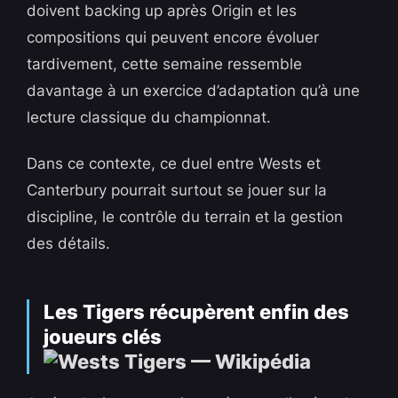
doivent backing up après Origin et les
compositions qui peuvent encore évoluer
tardivement, cette semaine ressemble
davantage à un exercice d’adaptation qu’à une
lecture classique du championnat.
Dans ce contexte, ce duel entre Wests et
Canterbury pourrait surtout se jouer sur la
discipline, le contrôle du terrain et la gestion
des détails.
Les Tigers récupèrent enfin des
joueurs clés