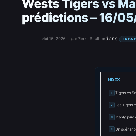
Wests Tigers vs Man
prédictions – 16/0
—
dans
par
Mai 15, 2026
Pierre Boulben
PRONO
INDEX
Tigers vs Se
1
Les Tigers 
2
Manly joue 
3
Un scénario 
4