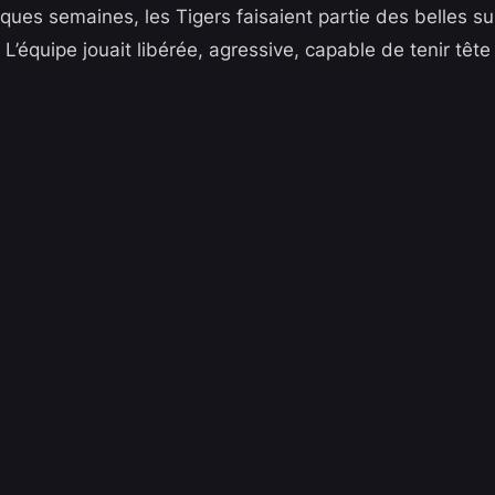
lques semaines, les Tigers faisaient partie des belles s
L’équipe jouait libérée, agressive, capable de tenir têt