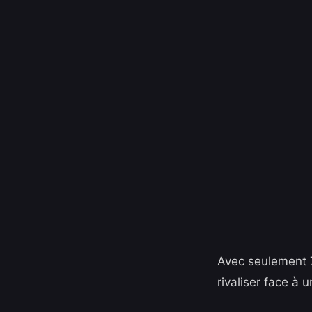
Avec seulement 
rivaliser face à 