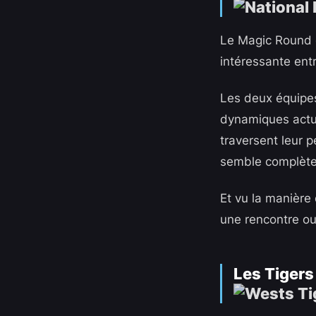
Le Magic Round d
intéressante ent
Les deux équipe
dynamiques actuel
traversent leur p
semble complètem
Et vu la manière 
une rencontre o
Les Tiger