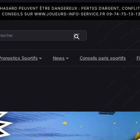
 HASARD PEUVENT ÊTRE DANGEREUX : PERTES D’ARGENT, CONFLI
 CONSEILS SUR
WWW.JOUEURS-INFO-SERVICE.FR
09-74-75-13-1
ercher
Pronostics Sportifs
News
Conseils paris sportifs
F