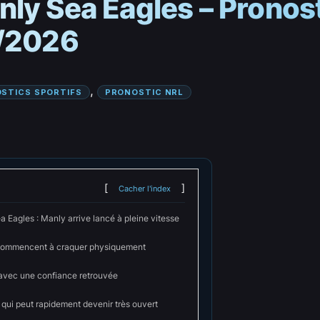
ly Sea Eagles – Pronost
5/2026
, 
STICS SPORTIFS
PRONOSTIC NRL
Cacher l'index
a Eagles : Manly arrive lancé à pleine vitesse
commencent à craquer physiquement
avec une confiance retrouvée
qui peut rapidement devenir très ouvert