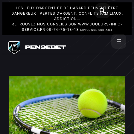
LES JEUX D’ARGENT ET DE HASARD PEUVENT ÊTRE
DANGEREUX : PERTES D’ARGENT, CONFLITS FAMILIAUX,
ADDICTION…
RETROUVEZ NOS CONSEILS SUR
WWW.JOUEURS-INFO-
SERVICE.FR
09-74-75-13-13
(APPEL NON SURTAXÉ)
Aller
au
Rechercher
contenu