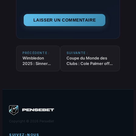
PRÉCÉDENTE :
SUIVANTE :
Wimbledon
Coupe du Monde des
2025 : Sinner
Clubs : Cole Palmer offre
détrône Alcaraz
la gloire mondiale à
et prend sa
Chelsea face au PSG
revanche de
avec un doublé magistral
Roland-Garros
Copyright © 2026 PenseBet
SUIVEZ-NOUS