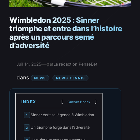
Wimbledon 2025 : Sinner
triomphe et entre dans l’histoire
après un parcours semé
d’adversité
—
par
Juil 14, 2025
La rédaction PenseBet
dans
, 
NEWS
NEWS TENNIS
INDEX
Cacher l'index
Sinner écrit sa légende à Wimbledon
1
Un triomphe forgé dans l’adversité
2
Une victoire avant tout mentale