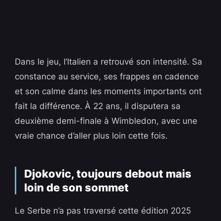
Dans le jeu, l’Italien a retrouvé son intensité. Sa
constance au service, ses frappes en cadence
et son calme dans les moments importants ont
fait la différence. À 22 ans, il disputera sa
deuxième demi-finale à Wimbledon, avec une
vraie chance d’aller plus loin cette fois.
Djokovic, toujours debout mais
loin de son sommet
Le Serbe n’a pas traversé cette édition 2025