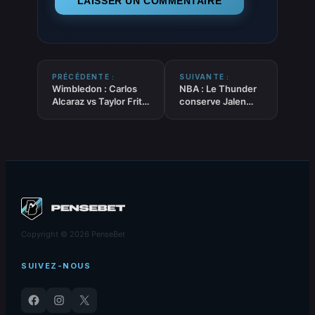
PRÉCÉDENTE :
SUIVANTE :
Wimbledon : Carlos
NBA : Le Thunder
Alcaraz vs Taylor Fritz
conserve Jalen
– Pronostic GRATUIT
Williams pour 287
et Cotes pour la
millions de dollars
Demi-finale
sur 5 ans !
Copyright © 2026 PenseBet
SUIVEZ-NOUS
Facebook
Instagram
X