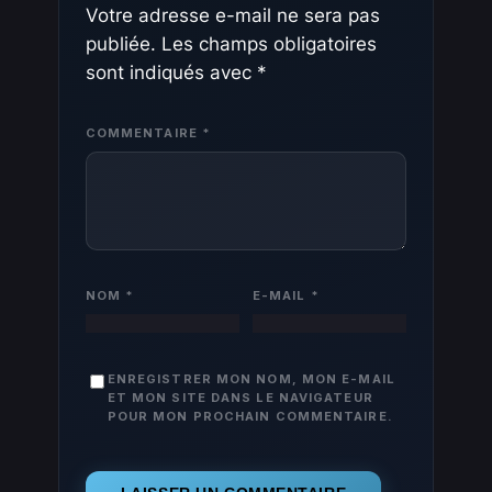
Votre adresse e-mail ne sera pas
publiée.
Les champs obligatoires
sont indiqués avec
*
COMMENTAIRE
*
NOM
*
E-MAIL
*
ENREGISTRER MON NOM, MON E-MAIL
ET MON SITE DANS LE NAVIGATEUR
POUR MON PROCHAIN COMMENTAIRE.