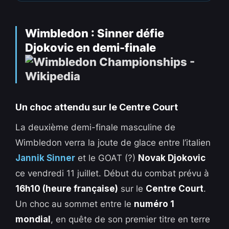
Wimbledon : Sinner défie
Djokovic en demi-finale
Un choc attendu sur le Centre Court
La deuxième demi-finale masculine de
Wimbledon verra la joute de glace entre l’italien
Jannik Sinner
et le GOAT (?)
Novak Djokovic
ce vendredi 11 juillet. Début du combat prévu à
16h10 (heure française)
sur le
Centre Court
.
Un choc au sommet entre le
numéro 1
mondial
, en quête de son premier titre en terre