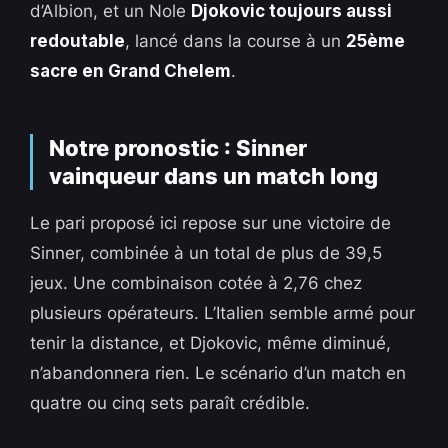
d’Albion, et un Nole
Djokovic toujours aussi
redoutable
, lancé dans la course à un
25ème
sacre en Grand Chelem
.
Notre pronostic : Sinner
vainqueur dans un match long
Le pari proposé ici repose sur une victoire de
Sinner, combinée à un total de plus de 39,5
jeux. Une combinaison cotée à 2,76 chez
plusieurs opérateurs. L’Italien semble armé pour
tenir la distance, et Djokovic, même diminué,
n’abandonnera rien. Le scénario d’un match en
quatre ou cinq sets paraît crédible.