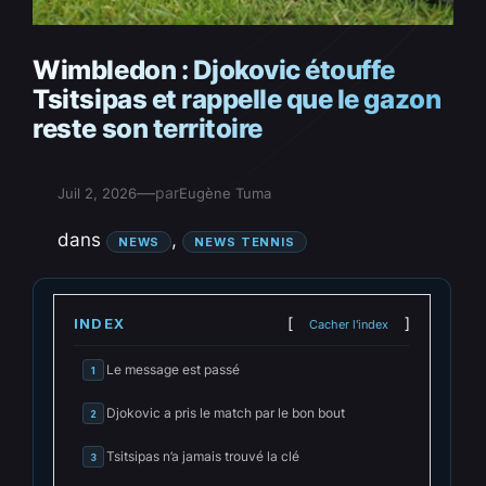
Wimbledon : Djokovic étouffe
Tsitsipas et rappelle que le gazon
reste son territoire
—
par
Juil 2, 2026
Eugène Tuma
dans
, 
NEWS
NEWS TENNIS
INDEX
Cacher l'index
Le message est passé
1
Djokovic a pris le match par le bon bout
2
Tsitsipas n’a jamais trouvé la clé
3