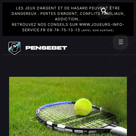
LES JEUX D’ARGENT ET DE HASARD PEUVENT ÊTRE
DANGEREUX : PERTES D’ARGENT, CONFLITS FAMILIAUX,
ADDICTION…
RETROUVEZ NOS CONSEILS SUR
WWW.JOUEURS-INFO-
SERVICE.FR
09-74-75-13-13
(APPEL NON SURTAXÉ)
Aller
au
Rechercher
contenu