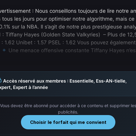
ertissement : Nous conseillons toujours de lire notre an
ns tous les jours pour optimiser notre algorithme, mais c
0.1% sur la NBA. Il s’agit de notre plus prestigieuse ana
°1 : Tiffany Hayes (Golden State Valkyries) – Plus de 
 : 1.62 Unibet : 1.57 PSEL : 1.62 Vous pouvez également, 
.
Une menace offensive constante Tiffany Hayes n’es
Accès réservé aux membres : Essentielle, Ess-AN-tielle,
xpert, Expert à l’année
Vous devez être abonné pour accéder à ce contenu et supprimer le
publicités.
Choisir le forfait qui me convient