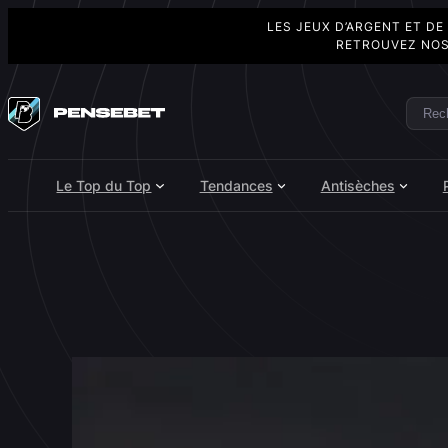
LES JEUX D’ARGENT ET DE
RETROUVEZ NOS
Aller
au
Rech
Search
contenu
Le Top du Top
Tendances
Antisèches