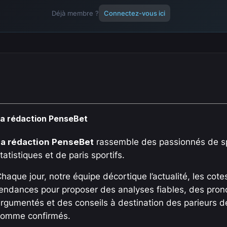
Déjà membre ?
Connectez-vous ici
a rédaction PenseBet
La rédaction PenseBet
rassemble des passionnés de sp
tatistiques et de paris sportifs.
haque jour, notre équipe décortique l’actualité, les cotes
endances pour proposer des analyses fiables, des pron
rgumentés et des conseils à destination des parieurs 
comme confirmés.