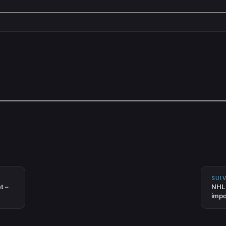
SUIV
t –
NHL 
impo