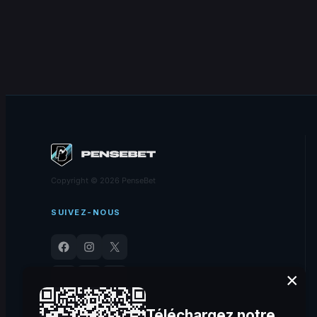
Copyright © 2026 PenseBet
SUIVEZ-NOUS
Facebook
Instagram
X
YouTube
TikTok
LinkedIn
×
Téléchargez notre