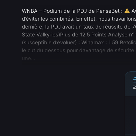
WNBA – Podium de la PDJ de PenseBet :
Av
d’éviter les combinés. En effet, nous travaillo
dernière, la PDJ avait un taux de réussite de 7
State Valkyries)Plus de 12.5 Points Analyse n
(susceptible d’évoluer) : Winamax : 1.59 Betclic
le cut du dessous pour davantage de sécurité
une…
E