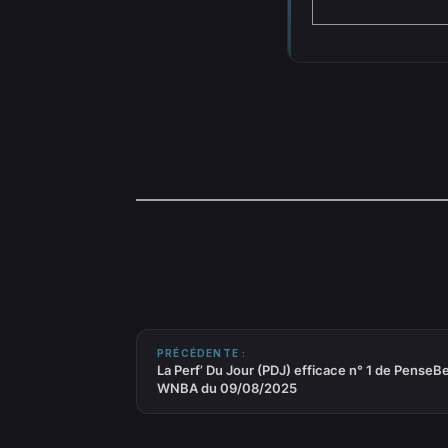
PRÉCÉDENTE :
La Perf’ Du Jour (PDJ) efficace n° 1 de PenseBe
WNBA du 09/08/2025