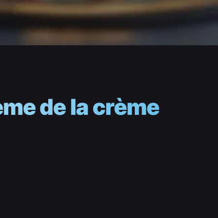
rème de la crème