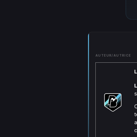
AUTEUR/AUTRICE
L
s
C
t
a