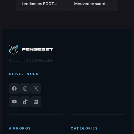
tendances FOOT
Medvedev sacré
‘Victoire résultat –
sans jouer,
Moneyline’ du 28-
Griekspoor
02-2026
contraint au forfait
Copyright © 2026 PenseBet
SUIVEZ-NOUS
Facebook
Instagram
X
YouTube
TikTok
LinkedIn
À PROPOS
CATÉGORIES