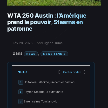
WTA 250 Austin : l’Amérique
prend le pouvoir, Stearns en
patronne
—
par
Fév 28, 2026
Eugène Tuma
dans
, 
NEWS
NEWS TENNIS
INDEX
Cacher l'index
Un tableau décimé, un dernier bastion
1
Peyton Stearns, la survivante
2
Birrell calme Tomljanovic
3