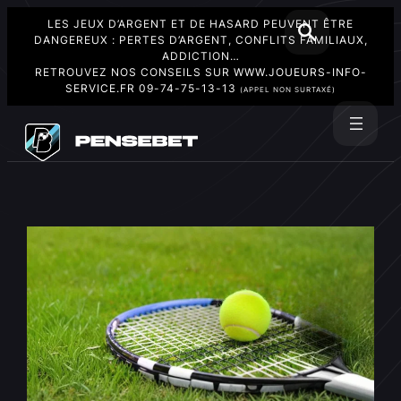
LES JEUX D’ARGENT ET DE HASARD PEUVENT ÊTRE
DANGEREUX : PERTES D’ARGENT, CONFLITS FAMILIAUX,
ADDICTION…
RETROUVEZ NOS CONSEILS SUR
WWW.JOUEURS-INFO-
SERVICE.FR
09-74-75-13-13
(APPEL NON SURTAXÉ)
Aller
au
Rechercher
contenu