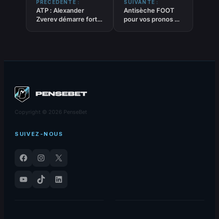
PRÉCÉDENTE :
SUIVANTE :
ATP : Alexander
Antisèche FOOT
Zverev démarre fort à
pour vos pronos –
Indian Wells et
MOINS de 2.5 buts
domine Matteo
du 07-03-2026
Berrettini
Copyright © 2026 PenseBet
SUIVEZ-NOUS
Facebook
Instagram
X
YouTube
TikTok
LinkedIn