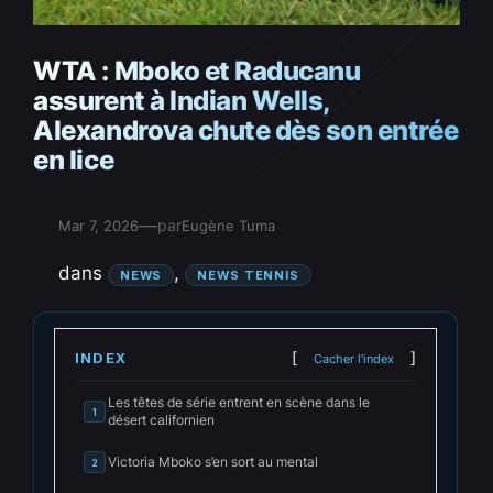
WTA : Mboko et Raducanu
assurent à Indian Wells,
Alexandrova chute dès son entrée
en lice
—
par
Mar 7, 2026
Eugène Tuma
dans
, 
NEWS
NEWS TENNIS
INDEX
Cacher l'index
Les têtes de série entrent en scène dans le
1
désert californien
Victoria Mboko s’en sort au mental
2