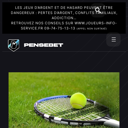
LES JEUX D’ARGENT ET DE HASARD PEUVENT ÊTRE
DANGEREUX : PERTES D’ARGENT, CONFLITS FAMILIAUX,
ADDICTION…
RETROUVEZ NOS CONSEILS SUR
WWW.JOUEURS-INFO-
SERVICE.FR
09-74-75-13-13
(APPEL NON SURTAXÉ)
Aller
au
Rechercher
contenu