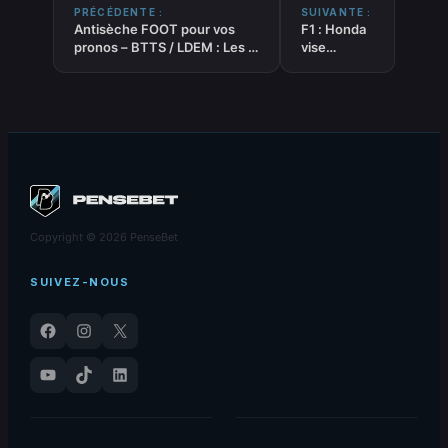
PRÉCÉDENTE :
SUIVANTE :
Antisèche FOOT pour vos
F1 : Honda
pronos – BTTS / LDEM : Les 2
vise
équipes marquent du 03-07-
Zandvoort
2026
pour son
moteur
Copyright © 2026 PenseBet
SUIVEZ-NOUS
Facebook
Instagram
X
YouTube
TikTok
LinkedIn