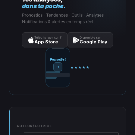
dans ta poche.
Pronostics · Tendances · Outils · Analyses
Notifications & alertes en temps réel
Télécharger sur l’
Disponible sur
App Store
Google Play
PenseBet
→
★★★★★
AUTEUR/AUTRICE