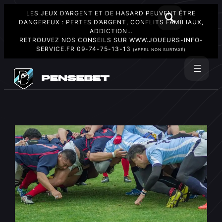
LES JEUX D’ARGENT ET DE HASARD PEUVENT ÊTRE
DANGEREUX : PERTES D’ARGENT, CONFLITS FAMILIAUX,
ADDICTION…
RETROUVEZ NOS CONSEILS SUR
WWW.JOUEURS-INFO-
SERVICE.FR
09-74-75-13-13
(APPEL NON SURTAXÉ)
Aller
au
Rechercher
contenu