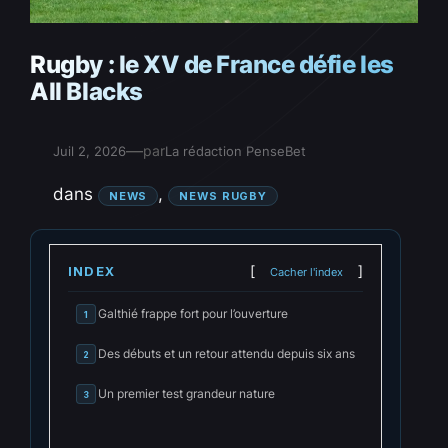
Rugby : le XV de France défie les
All Blacks
—
par
Juil 2, 2026
La rédaction PenseBet
dans
, 
NEWS
NEWS RUGBY
INDEX
Cacher l'index
Galthié frappe fort pour l’ouverture
1
Des débuts et un retour attendu depuis six ans
2
Un premier test grandeur nature
3