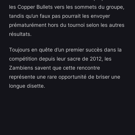
les Copper Bullets vers les sommets du groupe,
tandis qu’un faux pas pourrait les envoyer
prématurément hors du tournoi selon les autres
résultats.
Toujours en quête d’un premier succès dans la
compétition depuis leur sacre de 2012, les
Zambiens savent que cette rencontre
représente une rare opportunité de briser une
longue disette.