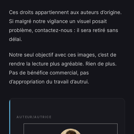
Ces droits appartiennent aux auteurs d’origine.
Si malgré notre vigilance un visuel posait
problème, contactez-nous : il sera retiré sans
délai.
Notre seul objectif avec ces images, c’est de
rendre la lecture plus agréable. Rien de plus.
Pas de bénéfice commercial, pas
d’appropriation du travail d’autrui.
AUTEUR/AUTRICE