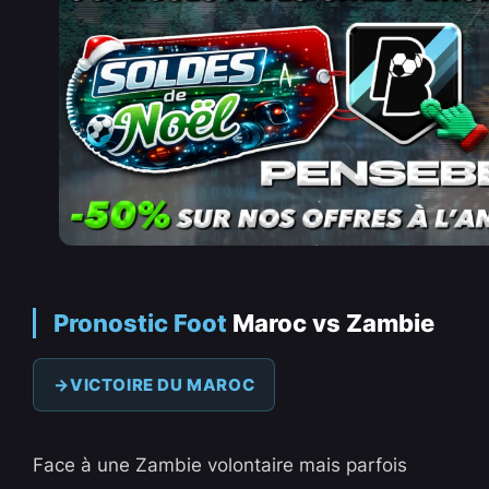
Pronostic Foot
Maroc vs Zambie
VICTOIRE DU MAROC
Face à une Zambie volontaire mais parfois