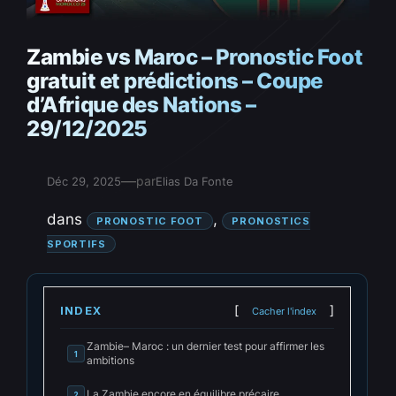
Zambie vs Maroc – Pronostic Foot
gratuit et prédictions – Coupe
d’Afrique des Nations –
29/12/2025
—
par
Déc 29, 2025
Elias Da Fonte
dans
, 
PRONOSTIC FOOT
PRONOSTICS
SPORTIFS
INDEX
Cacher l'index
Zambie– Maroc : un dernier test pour affirmer les
1
ambitions
La Zambie encore en équilibre précaire
2