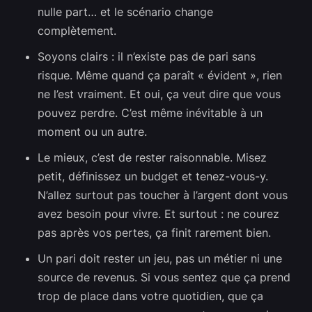
nulle part… et le scénario change
complètement.
Soyons clairs : il n’existe pas de pari sans
risque. Même quand ça paraît « évident », rien
ne l’est vraiment. Et oui, ça veut dire que vous
pouvez perdre. C’est même inévitable à un
moment ou un autre.
Le mieux, c’est de rester raisonnable. Misez
petit, définissez un budget et tenez-vous-y.
N’allez surtout pas toucher à l’argent dont vous
avez besoin pour vivre. Et surtout : ne courez
pas après vos pertes, ça finit rarement bien.
Un pari doit rester un jeu, pas un métier ni une
source de revenus. Si vous sentez que ça prend
trop de place dans votre quotidien, que ça