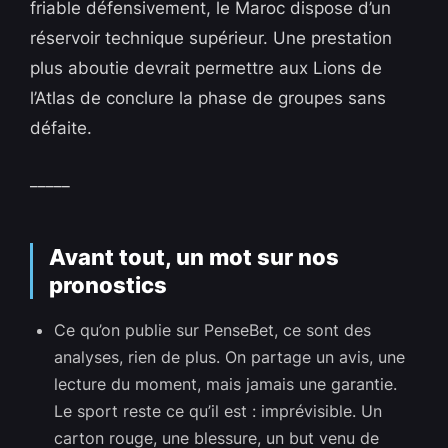
friable défensivement, le Maroc dispose d’un
réservoir technique supérieur. Une prestation
plus aboutie devrait permettre aux Lions de
l’Atlas de conclure la phase de groupes sans
défaite.
_____
Avant tout, un mot sur nos
pronostics
Ce qu’on publie sur PenseBet, ce sont des
analyses, rien de plus. On partage un avis, une
lecture du moment, mais jamais une garantie.
Le sport reste ce qu’il est : imprévisible. Un
carton rouge, une blessure, un but venu de