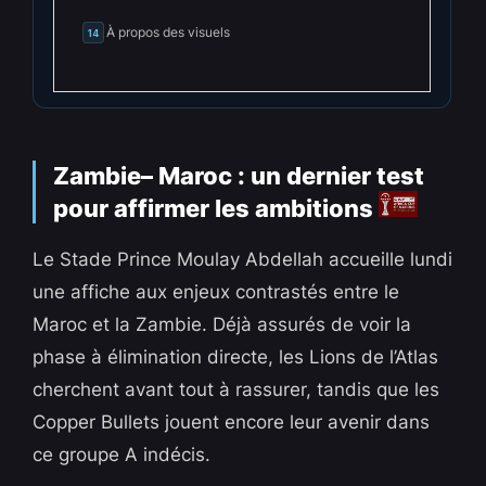
À propos des visuels
14
Zambie– Maroc : un dernier test
pour affirmer les ambitions
Le Stade Prince Moulay Abdellah accueille lundi
une affiche aux enjeux contrastés entre le
Maroc et la Zambie. Déjà assurés de voir la
phase à élimination directe, les Lions de l’Atlas
cherchent avant tout à rassurer, tandis que les
Copper Bullets jouent encore leur avenir dans
ce groupe A indécis.