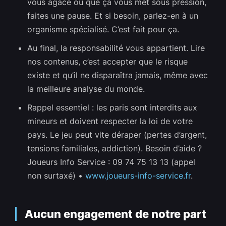
vous agace ou que ça vous met sous pression,
faites une pause. Et si besoin, parlez-en à un
organisme spécialisé. C’est fait pour ça.
Au final, la responsabilité vous appartient. Lire
nos contenus, c’est accepter que le risque
existe et qu’il ne disparaîtra jamais, même avec
la meilleure analyse du monde.
Rappel essentiel : les paris sont interdits aux
mineurs et doivent respecter la loi de votre
pays. Le jeu peut vite déraper (pertes d’argent,
tensions familiales, addiction). Besoin d’aide ?
Joueurs Info Service : 09 74 75 13 13 (appel
non surtaxé) •
www.joueurs-info-service.fr
.
Aucun engagement de notre part