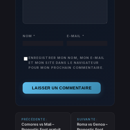
NOM
*
E-MAIL
*
ENREGISTRER MON NOM, MON E-MAIL
ET MON SITE DANS LE NAVIGATEUR
POUR MON PROCHAIN COMMENTAIRE.
PRÉCÉDENTE :
SUIVANTE :
Comores vs Mali –
Roma vs Genoa –
Pronostic Foot gratuit
Pronostic Foot