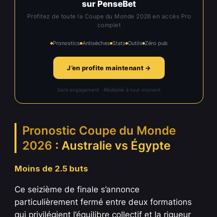
sur PenseBet
Profitez de toute la Coupe du Monde 2026 en accès Pro
complet
Pronostics
Antisèches
Stats
Outils
Zéro pub
J’en profite maintenant →
Sans engagement · Résiliable à tout moment
Pronostic Coupe du Monde
2026
: Australie vs Égypte
Moins de 2.5 buts
Ce seizième de finale s’annonce
particulièrement fermé entre deux formations
qui privilégient l’équilibre collectif et la rigueur