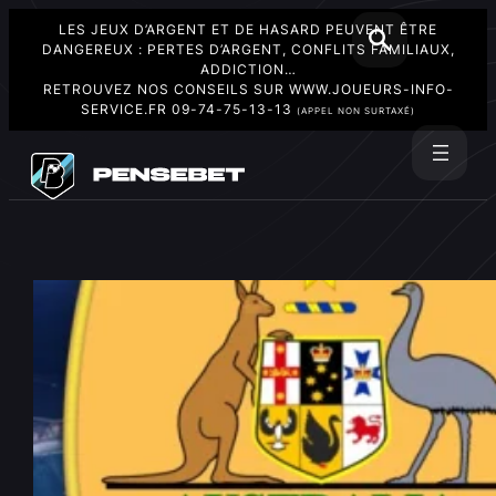
LES JEUX D’ARGENT ET DE HASARD PEUVENT ÊTRE
DANGEREUX : PERTES D’ARGENT, CONFLITS FAMILIAUX,
ADDICTION…
RETROUVEZ NOS CONSEILS SUR
WWW.JOUEURS-INFO-
SERVICE.FR
09-74-75-13-13
(APPEL NON SURTAXÉ)
Aller
au
Rechercher
contenu