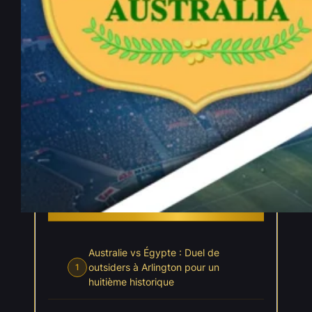
Australie vs Égypte –
Pronostic coupe du Monde
2026 – 03/07/2026
Juil 2, 2026
—
Jayann Lebecq
par
dans
, 
Coupe du Monde 2026
Pronostics
INDEX
Cacher l'index
Australie vs Égypte : Duel de
outsiders à Arlington pour un
1
huitième historique