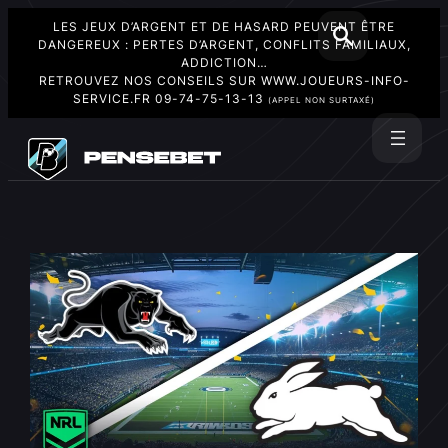
LES JEUX D’ARGENT ET DE HASARD PEUVENT ÊTRE
DANGEREUX : PERTES D’ARGENT, CONFLITS FAMILIAUX,
ADDICTION…
RETROUVEZ NOS CONSEILS SUR
WWW.JOUEURS-INFO-
SERVICE.FR
09-74-75-13-13
(APPEL NON SURTAXÉ)
Aller
au
Rechercher
contenu