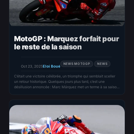
MotoGP : Marquez forfait pour
le reste de la saison
NEWS MOTOGP
NEWS
Oct 23, 2025
Eloi Boué
C’était une victoire célébrée, un triomphe qui semblait sceller
un retour historique. Quelques jours plus tard, c’est une
désillusion annoncée : Marc Márquez met un terme à sa saison
2025. Une fracture de la clavicule, consécutive à une collision
avec Marco Bezzecchi lors du Grand Prix d’Indonésie, le
contraint à l’arrêt. Ducati le confirme, l’armature…