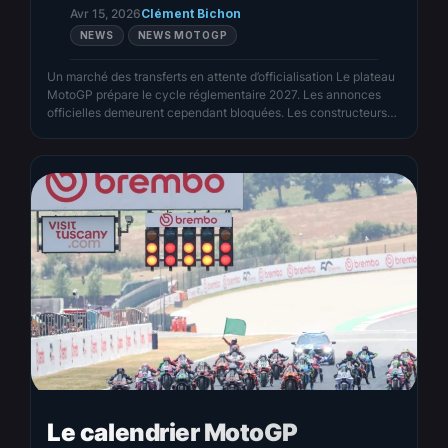
Avr 15, 2026
Clément Bichon
NEWS
NEWS MOTOGP
Un marché des transferts en attente d’officialisation Le plateau
MotoGP prépare le cycle réglementaire 2027. Les annonces
officielles demeurent cependant bloquées. Les constructeurs
patientent. La signature du nouvel accord commercial avec
MotoGP Sports Entertainment Group (l’entité remplaçant Dorna
Sports) constitue un préalable administratif indispensable. La
trajectoire d’Álex Márquez s’inscrit dans cette refonte globale.
Álex Márquez…
Le calendrier MotoGP