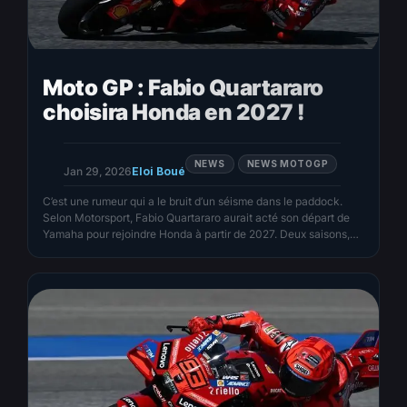
Moto GP : Fabio Quartararo
choisira Honda en 2027 !
NEWS
NEWS MOTOGP
Jan 29, 2026
Eloi Boué
C’est une rumeur qui a le bruit d’un séisme dans le paddock.
Selon Motorsport, Fabio Quartararo aurait acté son départ de
Yamaha pour rejoindre Honda à partir de 2027. Deux saisons,
2027 et 2028, au moment précis où le MotoGP va changer de
visage. Un choix fort, risqué et terriblement symbolique.
Breaking news in MotoGP:…