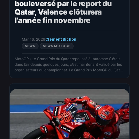
bouleversé par le report du
Qatar, Valence clôturera
l’année fin novembre
Mar 16, 2026
Clément Bichon
NEWS
NEWS MOTOGP
MotoGP : Le Grand Prix du Qatar repoussé à l’automne C’était
dans l’air depuis quelques jours, c’est maintenant validé par les
organisateurs du championnat. Le Grand Prix MotoGP du Qatar
ne se tiendra pas au mois d’avril à cause du climat d’insécurité
qui règne au Moyen-Orient. Ce report force la direction à revoir
entièrement la programmation…