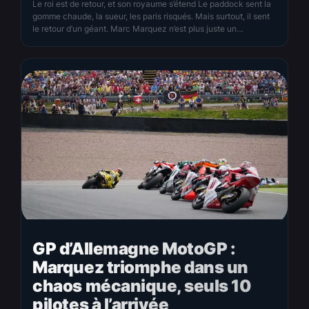
Le roi est de retour, et son royaume s’étend Le paddock sent la
gomme chaude, la sueur, les paris risqués. Mais surtout, il sent
le retour d’un géant. Marc Marquez n’est plus juste un
champion revenu de loin. Il est, cette saison, le roi sans égal
d’un royaume qu’il redessine à sa manière. En tête…
GP d’Allemagne MotoGP :
Marquez triomphe dans un
chaos mécanique, seuls 10
pilotes à l’arrivée