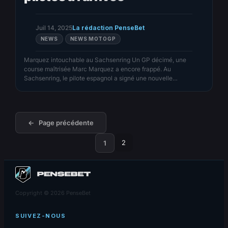
Juil 14, 2025
La rédaction PenseBet
NEWS
NEWS MOTOGP
Marquez intouchable au Sachsenring Un GP décimé, une
course maîtrisée Marc Marquez a encore frappé. Au
Sachsenring, le pilote espagnol a signé une nouvelle
démonstration, s’imposant sans jamais être inquiété. Parti en
pole, il a mené de bout en bout. Derrière lui, la course a viré au
chaos : blessures, chutes en série, hécatombe au…
←
Page précédente
2
1
Copyright © 2026 PenseBet
SUIVEZ-NOUS