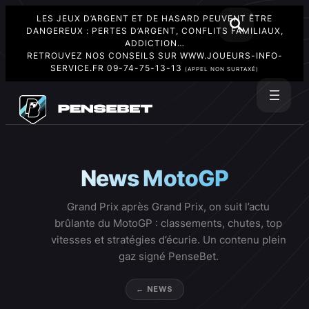
LES JEUX D’ARGENT ET DE HASARD PEUVENT ÊTRE
DANGEREUX : PERTES D’ARGENT, CONFLITS FAMILIAUX,
ADDICTION…
RETROUVEZ NOS CONSEILS SUR
WWW.JOUEURS-INFO-
SERVICE.FR
09-74-75-13-13
(APPEL NON SURTAXÉ)
Aller
au
Rechercher
contenu
News MotoGP
Grand Prix après Grand Prix, on suit l’actu
brûlante du MotoGP : classements, chutes, top
vitesses et stratégies d’écurie. Un contenu plein
gaz signé PenseBet.
← NEWS