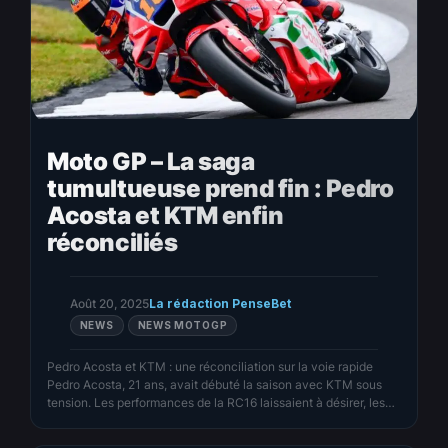
Moto GP – La saga
tumultueuse prend fin : Pedro
Acosta et KTM enfin
réconciliés
Août 20, 2025
La rédaction PenseBet
NEWS
NEWS MOTOGP
Pedro Acosta et KTM : une réconciliation sur la voie rapide
Pedro Acosta, 21 ans, avait débuté la saison avec KTM sous
tension. Les performances de la RC16 laissaient à désirer, les
frustrations s’accumulaient, et les rumeurs d’un possible
transfert chez Ducati faisaient grimper la pression. Mais le vent