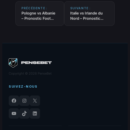
PRÉCÉDENTE :
SUIVANTE :
Pologne vs Albanie
Italie vs Irlande du
– Pronostic Foot
Nord – Pronostic
gratuit et
Foot gratuit et
prédictions –
prédictions –
Qualifications
Qualifications Coupe
Coupe du Monde
du Monde 2026 –
2026 – 26/03/2026
26/03/2026
Copyright © 2026 PenseBet
SUIVEZ-NOUS
Facebook
Instagram
X
YouTube
TikTok
LinkedIn