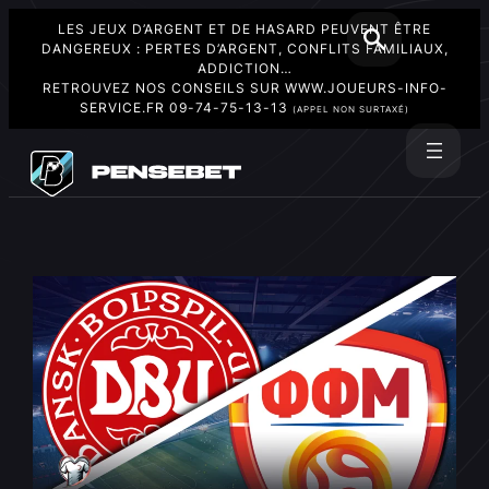
LES JEUX D’ARGENT ET DE HASARD PEUVENT ÊTRE
DANGEREUX : PERTES D’ARGENT, CONFLITS FAMILIAUX,
ADDICTION…
RETROUVEZ NOS CONSEILS SUR
WWW.JOUEURS-INFO-
SERVICE.FR
09-74-75-13-13
(APPEL NON SURTAXÉ)
Aller
au
Rechercher
contenu