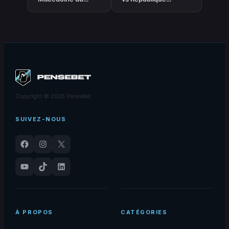
Nord – Pronostic
d’Irlande – Pronostic
Foot gratuit et
Foot gratuit et
prédictions –
prédictions –
Qualifications
Qualifications Coupe
Coupe du Monde
du Monde 2026 –
2026 – 26/03/2026
26/03/2026
Copyright © 2026 PenseBet
SUIVEZ-NOUS
Facebook
Instagram
X
YouTube
TikTok
LinkedIn
À PROPOS
CATÉGORIES