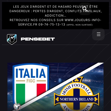
LES JEUX D’ARGENT ET DE HASARD PEUVENT ÊTRE
DANGEREUX : PERTES D’ARGENT, CONFLITS FAMILIAUX,
ADDICTION…
RETROUVEZ NOS CONSEILS SUR
WWW.JOUEURS-INFO-
SERVICE.FR
09-74-75-13-13
(APPEL NON SURTAXÉ)
Aller
au
Rechercher
contenu